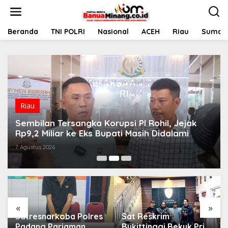
L
e
w
a
Beranda
TNI POLRI
Nasional
ACEH
Riau
Sumate
t
i
k
e
k
o
n
t
Riau
e
Sembilan Tersangka Korupsi PI Rohil, Jejak
n
Rp9,2 Miliar ke Eks Bupati Masih Didalami
7 Agustus 2026
«
»
Satresnarkoba Polres
Sat Reskrim
Padang Pariaman
Bukittinggi Bekuk Pria