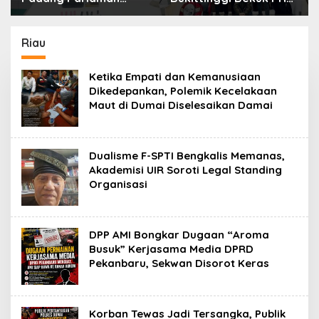
Bekuk Terduga
51 Tahun Terduga
Pengedar Sabu,
Pencuri Honda Scoopy
Belasan Paket
Riau
Diamankan
Ketika Empati dan Kemanusiaan
Dikedepankan, Polemik Kecelakaan
Maut di Dumai Diselesaikan Damai
Dualisme F-SPTI Bengkalis Memanas,
Akademisi UIR Soroti Legal Standing
Organisasi
DPP AMI Bongkar Dugaan “Aroma
Busuk” Kerjasama Media DPRD
Pekanbaru, Sekwan Disorot Keras
Korban Tewas Jadi Tersangka, Publik