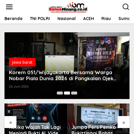
L
e
w
a
Beranda
TNI POLRI
Nasional
ACEH
Riau
Sumate
t
i
k
e
k
o
n
t
Jawa barat
e
Korem 051/Wijayakarta Bersama Warga
n
Nobar Piala Dunia 2026 di Pangkalan Ojek
Jababeka
26 Juni 2026
«
»
Ketika Wajah Tak Lagi
Jumpa Pers Pemko
Menjadi Bukti AI, Video
Bukittinggi Bahas