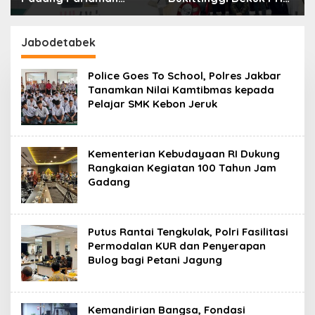
Bekuk Terduga
51 Tahun Terduga
Pengedar Sabu,
Pencuri Honda Scoopy
Belasan Paket
Jabodetabek
Diamankan
Police Goes To School, Polres Jakbar
Tanamkan Nilai Kamtibmas kepada
Pelajar SMK Kebon Jeruk
Kementerian Kebudayaan RI Dukung
Rangkaian Kegiatan 100 Tahun Jam
Gadang
Putus Rantai Tengkulak, Polri Fasilitasi
Permodalan KUR dan Penyerapan
Bulog bagi Petani Jagung
Kemandirian Bangsa, Fondasi