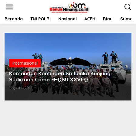
L
e
w
a
Beranda
TNI POLRI
Nasional
ACEH
Riau
Sumate
t
i
k
e
k
o
n
t
Internasional
e
Komandan Kontingen Sri Lanka Kunjungi
n
Sudirman Camp FHQSU XXVI-Q
1 Agustus 2025