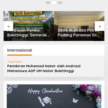
«
»
Himbauan Pemko
Satresnarkoba Polres
Bukittinggi: Semarak
Padang Pariaman Sita
Car Free Day dalam
61 Paket Ganja Di
Rangka HUT ke I
Rumah Orang Tua
Komando Daerah
Pelaku
Internasional
Militer (KODAM)
XX/Tuanku Imam
Topik baru
Bonjol
Pemikiran Muhamad Natsir oleh Andrizal
Mahasiswa ADP UM Natsir Bukittinggi