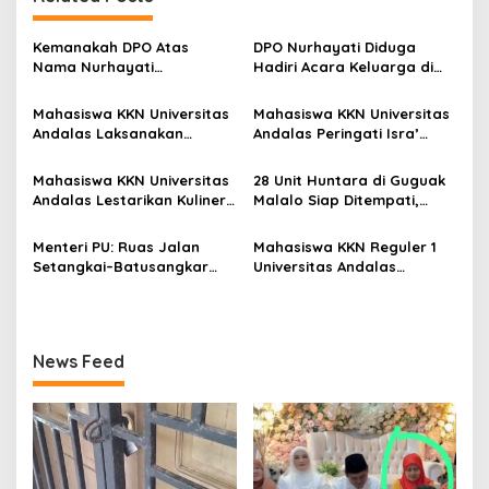
a
s
Kemanakah DPO Atas
DPO Nurhayati Diduga
Nama Nurhayati
Hadiri Acara Keluarga di
i
Bersembunyi?
Bangkinang, Praktisi Hukum
p
Soroti Lemahnya
Mahasiswa KKN Universitas
Mahasiswa KKN Universitas
Penegakan Hukum
Andalas Laksanakan
Andalas Peringati Isra’
o
Sosialisasi dan Instalasi
Mi’raj dengan Lomba
s
Yellow Trap, Lubang
Adzan, MTQ, dan Tabligh
Mahasiswa KKN Universitas
28 Unit Huntara di Guguak
Biopori, dan Pestisida
Akbar di Masjid Ihsan
Andalas Lestarikan Kuliner
Malalo Siap Ditempati,
Nabati di Nagari Sungai
Sungai Patai
Lokal melalui Kegiatan
Andre Rosiade Tinjau
Patai
Membuat Kubang di Nagari
Lokasi Bersama Wabup
Menteri PU: Ruas Jalan
Mahasiswa KKN Reguler 1
Sungai Patai
Tanah Datar
Setangkai–Batusangkar
Universitas Andalas
Sepanjang 25 Km Akan
Memperkenalkan Alat
Diaspal Tahun 2026
Pemupukan Sederhana
TEPUYANG kepada Petani
Nagari Sungayang
News Feed