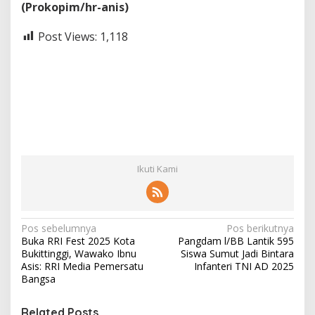
(Prokopim/hr-anis)
Post Views:
1,118
Ikuti Kami
N
Pos sebelumnya
Pos berikutnya
Buka RRI Fest 2025 Kota
Pangdam l/BB Lantik 595
a
Bukittinggi, Wawako Ibnu
Siswa Sumut Jadi Bintara
v
Asis: RRI Media Pemersatu
Infanteri TNI AD 2025
Bangsa
i
g
Related Posts