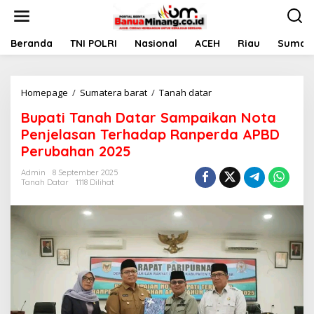
L
e
w
a
Beranda
TNI POLRI
Nasional
ACEH
Riau
Sumate
t
i
k
Homepage
/
Sumatera barat
/
Tanah datar
B
e
u
k
Bupati Tanah Datar Sampaikan Nota
p
o
a
n
Penjelasan Terhadap Ranperda APBD
t
t
Perubahan 2025
i
e
T
n
Admin
8 September 2025
a
Tanah Datar
1118 Dilihat
n
a
h
D
a
t
a
r
S
a