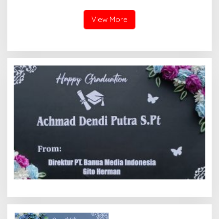
Membuat Kubang di Nagari
Lokasi Bersama Wabup
Sungai Patai
Tanah Datar
View More