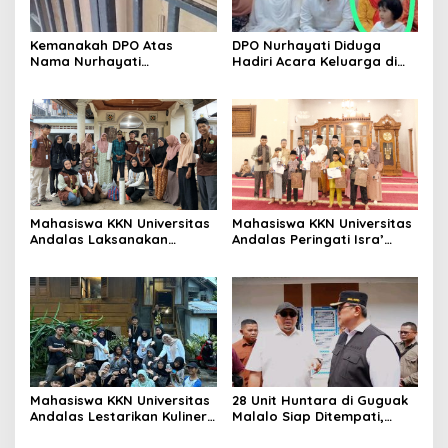
Kemanakah DPO Atas
DPO Nurhayati Diduga
Nama Nurhayati
Hadiri Acara Keluarga di
Bersembunyi?
Bangkinang, Praktisi Hukum
Soroti Lemahnya
Penegakan Hukum
Mahasiswa KKN Universitas
Mahasiswa KKN Universitas
Andalas Laksanakan
Andalas Peringati Isra’
Sosialisasi dan Instalasi
Mi’raj dengan Lomba
Yellow Trap, Lubang
Adzan, MTQ, dan Tabligh
Biopori, dan Pestisida
Akbar di Masjid Ihsan
Nabati di Nagari Sungai
Sungai Patai
Patai
Mahasiswa KKN Universitas
28 Unit Huntara di Guguak
Andalas Lestarikan Kuliner
Malalo Siap Ditempati,
Lokal melalui Kegiatan
Andre Rosiade Tinjau