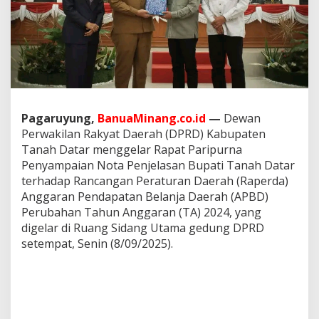
m
p
a
i
k
a
n
N
o
Pagaruyung,
BanuaMinang.co.id
—
Dewan
t
Perwakilan Rakyat Daerah (DPRD) Kabupaten
a
P
Tanah Datar menggelar Rapat Paripurna
e
Penyampaian Nota Penjelasan Bupati Tanah Datar
n
terhadap Rancangan Peraturan Daerah (Raperda)
j
Anggaran Pendapatan Belanja Daerah (APBD)
e
Perubahan Tahun Anggaran (TA) 2024, yang
l
a
digelar di Ruang Sidang Utama gedung DPRD
s
setempat, Senin (8/09/2025).
a
n
T
e
r
h