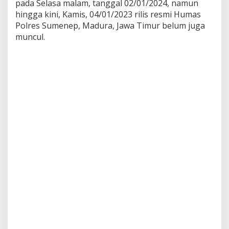
pada Selasa malam, tanggal 02/01/2024, namun
A
hingga kini, Kamis, 04/01/2023 rilis resmi Humas
M
i
Polres Sumenep, Madura, Jawa Timur belum juga
t
muncul.
r
a
H
u
m
a
s
D
i
s
e
t
t
i
n
g
P
r
i
v
a