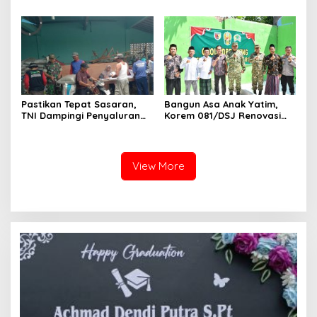
084/Bhaskara Jaya Ajak
Warga Terus Dikebut
Semua Elemen Bersatu
Bangun Madura
Pastikan Tepat Sasaran,
Bangun Asa Anak Yatim,
TNI Dampingi Penyaluran
Korem 081/DSJ Renovasi
Pupuk bagi Petani
Panti Asuhan Kanzul Huda
View More