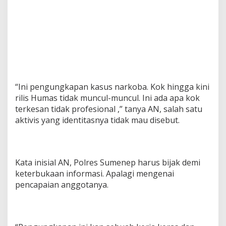
p
D
i
s
o
r
o
t
“Ini pengungkapan kasus narkoba. Kok hingga kini
rilis Humas tidak muncul-muncul. Ini ada apa kok
terkesan tidak profesional ,” tanya AN, salah satu
aktivis yang identitasnya tidak mau disebut.
Kata inisial AN, Polres Sumenep harus bijak demi
keterbukaan informasi. Apalagi mengenai
pencapaian anggotanya.