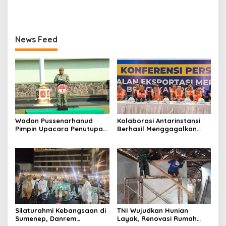
Peran Pers
Koperasi Merah Putih di
Seluruh Indonesia
News Feed
Wadan Pussenarhanud
Kolaborasi Antarinstansi
Pimpin Upacara Penutupan
Berhasil Menggagalkan
Diklat Bela Negara SPPI
Upaya Ekspor Ilegal Sekitar
KDKMP Tahun 2026 di
3,4 Ton Merkuri Cair
Pusdikarhanud
Silaturahmi Kebangsaan di
TNI Wujudkan Hunian
Sumenep, Danrem
Layak, Renovasi Rumah