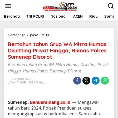
L
e
w
a
Beranda
TNI POLRI
Nasional
ACEH
Riau
Sumate
t
i
k
Homepage
/
JAWA TIMUR
B
e
e
k
Bertahun tahun Grup WA Mitra Humas
r
o
t
n
Disetting Privat Hingga, Humas Polres
a
t
Sumenep Disorot
h
e
u
n
Bertahun tahun Grup WA Mitra Humas Disetting Privat
n
Hingga, Humas Polres Sumenep Disorot
t
a
4 Januari 2024
h
JAWA TIMUR
2089 Dilihat
u
n
G
r
Sumenep,
Banuaminang.co.id
~~
Mengawali
u
tahun baru 2024, Polsek Prenduan sukses
p
mengungkap kasus narkotika jenis Sabu-sabu
W