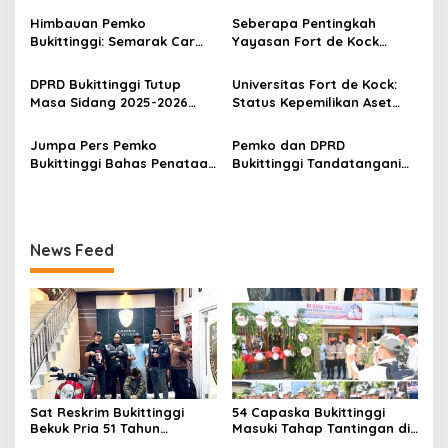
o
Scoopy
Himbauan Pemko
Seberapa Pentingkah
s
Bukittinggi: Semarak Car
Yayasan Fort de Kock
Free Day dalam Rangka
Mendongkrak
HUT ke I Komando Daerah
Perekonomian Masyarakat
DPRD Bukittinggi Tutup
Universitas Fort de Kock:
Militer (KODAM) XX/Tuanku
Jam Gadang?
Masa Sidang 2025-2026
Status Kepemilikan Aset
Imam Bonjol
Dan Buka Masa Sidang
Tanah yang Sah Adalah
2026-2027, Wako Ramlan
Milik Yayasan Berdasarkan
Jumpa Pers Pemko
Pemko dan DPRD
Beri Apresiasi
Putusan Mahkamah Agung
Bukittinggi Bahas Penataan
Bukittinggi Tandatangani
Nomor 2108/K/Pdt/2022
Kota hingga Polemik Lahan
Nota Kesepakatan
Kampus UFDK
Perubahan KUA-PPAS APBD
2026
News Feed
Sat Reskrim Bukittinggi
54 Capaska Bukittinggi
Bekuk Pria 51 Tahun
Masuki Tahap Tantingan di
Terduga Pencuri Honda
Desa Bahagia