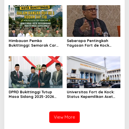
Scoopy
Himbauan Pemko
Seberapa Pentingkah
Bukittinggi: Semarak Car
Yayasan Fort de Kock
Free Day dalam Rangka
Mendongkrak
HUT ke I Komando Daerah
Perekonomian Masyarakat
Militer (KODAM) XX/Tuanku
Jam Gadang?
Imam Bonjol
DPRD Bukittinggi Tutup
Universitas Fort de Kock:
Masa Sidang 2025-2026
Status Kepemilikan Aset
Dan Buka Masa Sidang
Tanah yang Sah Adalah
2026-2027, Wako Ramlan
Milik Yayasan Berdasarkan
Beri Apresiasi
Putusan Mahkamah Agung
Nomor 2108/K/Pdt/2022
View More