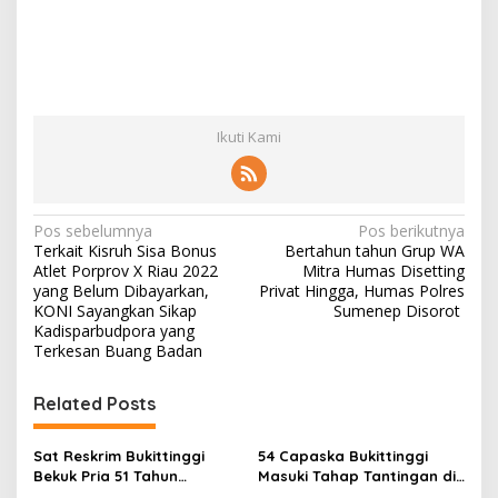
Ikuti Kami
N
Pos sebelumnya
Pos berikutnya
Terkait Kisruh Sisa Bonus
Bertahun tahun Grup WA
a
Atlet Porprov X Riau 2022
Mitra Humas Disetting
v
yang Belum Dibayarkan,
Privat Hingga, Humas Polres
KONI Sayangkan Sikap
Sumenep Disorot
i
Kadisparbudpora yang
Terkesan Buang Badan
g
a
Related Posts
s
i
Sat Reskrim Bukittinggi
54 Capaska Bukittinggi
p
Bekuk Pria 51 Tahun
Masuki Tahap Tantingan di
Terduga Pencuri Honda
Desa Bahagia