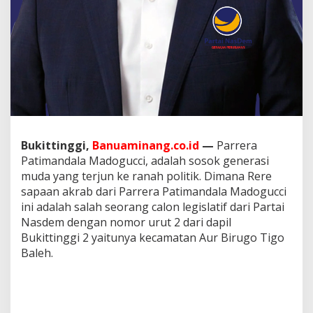
u
c
c
i
Bukittinggi,
Banuaminang.co.id
—
Parrera
Patimandala Madogucci, adalah sosok generasi
muda yang terjun ke ranah politik. Dimana Rere
sapaan akrab dari Parrera Patimandala Madogucci
ini adalah salah seorang calon legislatif dari Partai
Nasdem dengan nomor urut 2 dari dapil
Bukittinggi 2 yaitunya kecamatan Aur Birugo Tigo
Baleh.