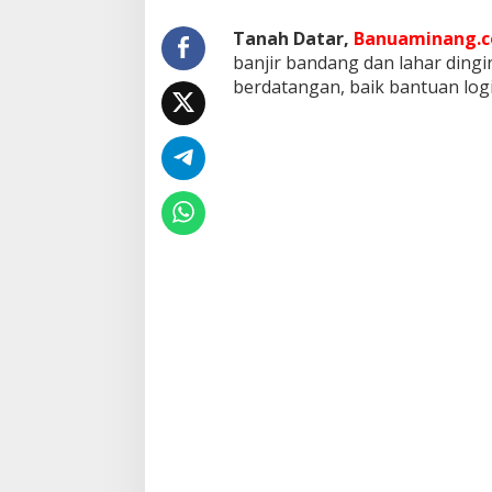
2
9
Tanah Datar,
Banuaminang.co
.
banjir bandang dan lahar ding
8
berdatangan, baik bantuan log
5
6
D
a
n
a
T
e
r
k
u
m
p
u
l
,
R
i
b
u
a