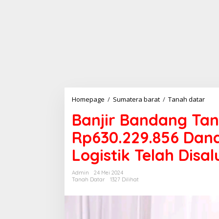
Homepage
/
Sumatera barat
/
Tanah datar
B
a
Banjir Bandang Tan
n
j
Rp630.229.856 Dan
i
r
Logistik Telah Disa
B
a
n
Admin
24 Mei 2024
d
Tanah Datar
1327 Dilihat
a
n
g
T