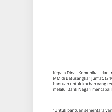
n
L
o
g
i
s
t
i
k
T
e
l
a
h
D
i
Kepala Dinas Komunikasi dan I
s
MM di Batusangkar Jum’at, (24
a
bantuan untuk korban yang te
l
u
melalui Bank Nagari mencapai 
r
k
a
n
“Untuk bantuan sementara yang