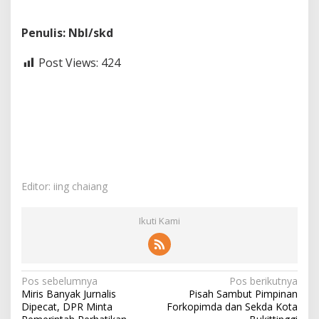
Penulis: Nbl/skd
Post Views:
424
Editor: iing chaiang
Ikuti Kami
N
Pos sebelumnya
Pos berikutnya
Miris Banyak Jurnalis
Pisah Sambut Pimpinan
a
Dipecat, DPR Minta
Forkopimda dan Sekda Kota