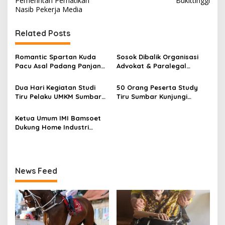
v
Pemerintah Perhatikan
Bukittinggi
Nasib Pekerja Media
i
g
Related Posts
a
s
Romantic Spartan Kuda
Sosok Dibalik Organisasi
Pacu Asal Padang Panjang
Advokat & Paralegal
i
Lolos ke Final Kejurnas
FERADI WPI dan SUBUR JAYA
p
Pacuan Kuda Pordasi ke-59
LAWFIRM
Dua Hari Kegiatan Studi
50 Orang Peserta Study
Tiru Pelaku UMKM Sumbar
Tiru Sumbar Kunjungi
o
di Yogyakarta
Yogyakarta
s
Ketua Umum IMI Bamsoet
Dukung Home Industri
Mobil Retro 3wheeler Karya
Anak-anak Muda Retro
Classic Cycles Yogyakarta
News Feed