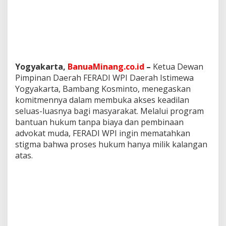
k
u
m
G
r
a
t
Yogyakarta,
BanuaMinang.co.id
–
Ketua Dewan
i
Pimpinan Daerah FERADI WPI Daerah Istimewa
s
L
Yogyakarta, Bambang Kosminto, menegaskan
e
komitmennya dalam membuka akses keadilan
w
seluas-luasnya bagi masyarakat. Melalui program
a
bantuan hukum tanpa biaya dan pembinaan
t
F
advokat muda, FERADI WPI ingin mematahkan
E
stigma bahwa proses hukum hanya milik kalangan
R
atas.
A
D
I
W
P
I