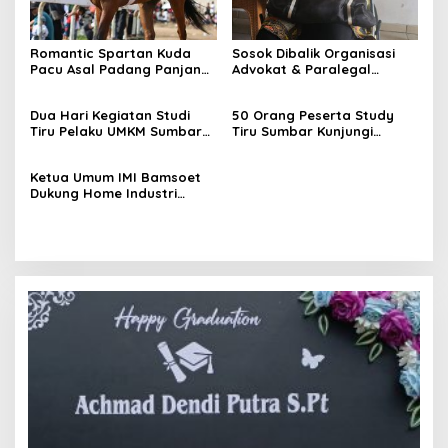
Romantic Spartan Kuda
Sosok Dibalik Organisasi
Pacu Asal Padang Panjang
Advokat & Paralegal
Lolos ke Final Kejurnas
FERADI WPI dan SUBUR JAYA
Pacuan Kuda Pordasi ke-59
LAWFIRM
Dua Hari Kegiatan Studi
50 Orang Peserta Study
Tiru Pelaku UMKM Sumbar
Tiru Sumbar Kunjungi
di Yogyakarta
Yogyakarta
Ketua Umum IMI Bamsoet
Dukung Home Industri
Mobil Retro 3wheeler Karya
Anak-anak Muda Retro
Classic Cycles Yogyakarta