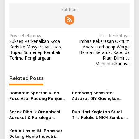
Ikuti Kami
N
Pos sebelumnya
Pos berikutnya
Sukses Perkenalkan Kota
Imbas Kekerasan Oknum
a
Keris ke Masyarakat Luas,
Aparat terhadap Warga
v
Bupati Sumenep Kembali
Bencah Seratus, Kapolda
Terima Penghargaan
Riau, Diminta
i
Menuntaskannya
g
Related Posts
a
s
Romantic Spartan Kuda
Bambang Kosminto:
i
Pacu Asal Padang Panjang
Advokat DIY Gaungkan
p
Lolos ke Final Kejurnas
Layanan Hukum Gratis
Pacuan Kuda Pordasi ke-59
Lewat FERADI WPI
Sosok Dibalik Organisasi
Dua Hari Kegiatan Studi
o
Advokat & Paralegal
Tiru Pelaku UMKM Sumbar
s
FERADI WPI dan SUBUR JAYA
di Yogyakarta
LAWFIRM
Ketua Umum IMI Bamsoet
Dukung Home Industri