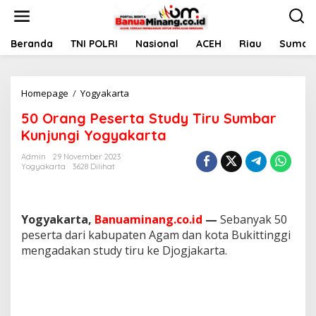
L
e
w
a
Beranda
TNI POLRI
Nasional
ACEH
Riau
Sumate
t
i
k
Homepage
/
Yogyakarta
5
e
0
k
50 Orang Peserta Study Tiru Sumbar
O
o
r
n
Kunjungi Yogyakarta
a
t
n
e
Admin
29 November 2023
Yogyakarta
3628 Dilihat
g
n
P
e
s
Yogyakarta,
Banuaminang.co.id
—
Sebanyak 50
e
r
peserta dari kabupaten Agam dan kota Bukittinggi
t
mengadakan study tiru ke Djogjakarta.
a
S
t
u
d