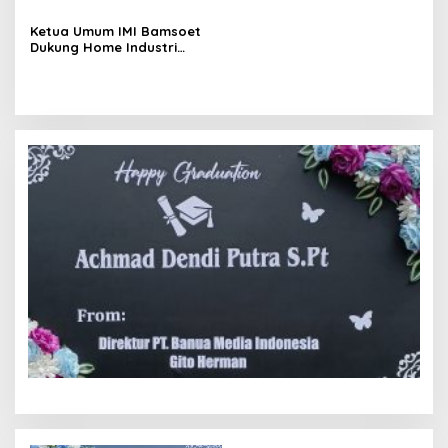
FERADI WPI dan SUBUR JAYA
LAWFIRM
Ketua Umum IMI Bamsoet
Dukung Home Industri
Mobil Retro 3wheeler Karya
Anak-anak Muda Retro
Classic Cycles Yogyakarta