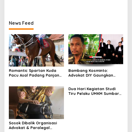
Mobil Retro 3wheeler Karya
Anak-anak Muda Retro
Classic Cycles Yogyakarta
News Feed
Romantic Spartan Kuda
Bambang Kosminto:
Pacu Asal Padang Panjang
Advokat DIY Gaungkan
Lolos ke Final Kejurnas
Layanan Hukum Gratis
Pacuan Kuda Pordasi ke-59
Lewat FERADI WPI
Dua Hari Kegiatan Studi
Tiru Pelaku UMKM Sumbar
di Yogyakarta
Sosok Dibalik Organisasi
Advokat & Paralegal