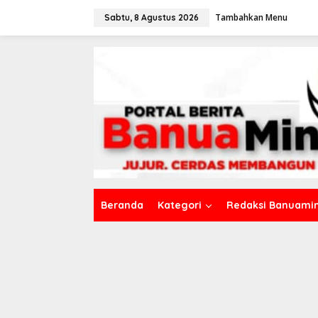
L
Tambahkan Menu
e
Sabtu, 8 Agustus 2026
w
a
t
i
k
e
k
o
n
t
e
n
Beranda
Kategori
Redaksi Banuamin