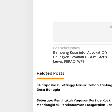
I
N
Pos sebelumnya
Bambang Kosminto: Advokat DIY
a
Gaungkan Layanan Hukum Gratis
v
Lewat FERADI WPI
i
Related Posts
g
a
54 Capaska Bukittinggi Masuki Tahap Tanting
s
Desa Bahagia
i
Seberapa Pentingkah Yayasan Fort de Kock
p
Mendongkrak Perekonomian Masyarakat Ja
Gadang?