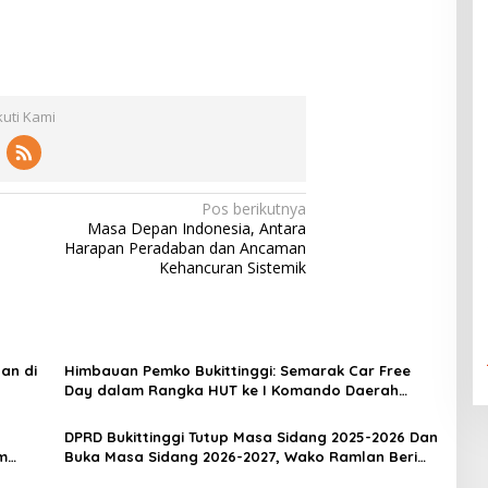
kuti Kami
Pos berikutnya
Masa Depan Indonesia, Antara
Harapan Peradaban dan Ancaman
Kehancuran Sistemik
an di
Himbauan Pemko Bukittinggi: Semarak Car Free
Day dalam Rangka HUT ke I Komando Daerah
Militer (KODAM) XX/Tuanku Imam Bonjol
DPRD Bukittinggi Tutup Masa Sidang 2025-2026 Dan
m
Buka Masa Sidang 2026-2027, Wako Ramlan Beri
Apresiasi