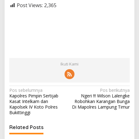
Post Views:
2,365
Ikuti Kami
N
Pos sebelumnya
Pos berikutnya
Kapolres Pimpin Sertijab
Ngeri !!! Wilson Lalengke
a
Kasat Intelkam dan
Robohkan Karangan Bunga
v
Kapolsek IV Koto Polres
Di Mapolres Lampung Timur
Bukittinggi
i
g
Related Posts
a