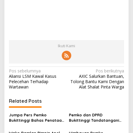
Ikuti Kami
N
Pos sebelumnya
Pos berikutnya
Aliansi LSM Kawal Kasus
AXIC Salurkan Bantuan,
a
Pelecehan Terhadap
Tolong Bantu Kami Dengan
v
Wartawan
Alat Shalat Pinta Warga
i
Related Posts
g
a
Jumpa Pers Pemko
Pemko dan DPRD
s
Bukittinggi Bahas Penataan
Bukittinggi Tandatangani
Kota hingga Polemik Lahan
Nota Kesepakatan
i
Kampus UFDK
Perubahan KUA-PPAS APBD
Wako Ramlan Pimpin Apel
Himbauan Pemko