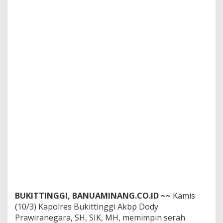
s
e
k
I
V
K
o
t
o
P
o
l
r
e
s
B
u
k
i
t
t
i
BUKITTINGGI, BANUAMINANG.CO.ID ~~
Kamis
n
(10/3) Kapolres Bukittinggi Akbp Dody
g
Prawiranegara, SH, SIK, MH, memimpin serah
g