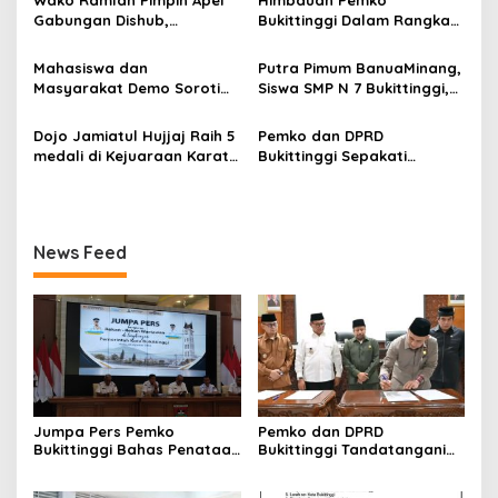
p
2026
Gabungan Dishub,
Bukittinggi Dalam Rangka
Tekankan Pelayanan dan
Menyemarakkan Hari Ulang
o
Persiapan Angkutan Gratis
Tahun ke-81 Kemerdekaan
Mahasiswa dan
Putra Pimum BanuaMinang,
s
Pelajar
Republik Indonesia
Masyarakat Demo Soroti
Siswa SMP N 7 Bukittinggi,
Dugaan Kekerasan Satpol
Raih Medali Emas Kelas
PP, GMNI Bukittinggi
Festival Komite Pemula
Dojo Jamiatul Hujjaj Raih 5
Pemko dan DPRD
Kecewa Wali Kota dan
Berat 40 Kg dalam
medali di Kejuaraan Karate
Bukittinggi Sepakati
DPRD Tak Hadir Temui
Kejuaraan Karate Jam
Jam Gadang Inkanas Se-
Perubahan Perda Pajak
Massa Aksi
Gadang Inkanas Bukittinggi
Sumatra Barat 2026
dan Retribusi Daerah
News Feed
Jumpa Pers Pemko
Pemko dan DPRD
Bukittinggi Bahas Penataan
Bukittinggi Tandatangani
Kota hingga Polemik Lahan
Nota Kesepakatan
Kampus UFDK
Perubahan KUA-PPAS APBD