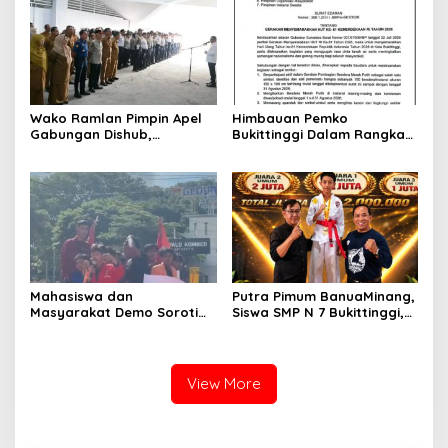
2026
Wako Ramlan Pimpin Apel
Himbauan Pemko
Gabungan Dishub,
Bukittinggi Dalam Rangka
Tekankan Pelayanan dan
Menyemarakkan Hari Ulang
Persiapan Angkutan Gratis
Tahun ke-81 Kemerdekaan
Pelajar
Republik Indonesia
Mahasiswa dan
Putra Pimum BanuaMinang,
Masyarakat Demo Soroti
Siswa SMP N 7 Bukittinggi,
Dugaan Kekerasan Satpol
Raih Medali Emas Kelas
PP, GMNI Bukittinggi
Festival Komite Pemula
Kecewa Wali Kota dan
Berat 40 Kg dalam
DPRD Tak Hadir Temui
Kejuaraan Karate Jam
View More
Massa Aksi
Gadang Inkanas Bukittinggi