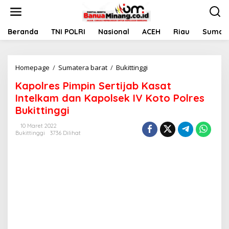
L
e
w
a
Beranda
TNI POLRI
Nasional
ACEH
Riau
Sumate
t
i
k
Homepage
/
Sumatera barat
/
Bukittinggi
K
e
a
k
Kapolres Pimpin Sertijab Kasat
p
o
o
n
Intelkam dan Kapolsek IV Koto Polres
l
t
Bukittinggi
r
e
e
n
10 Maret 2022
s
Bukittinggi
3736 Dilihat
P
i
m
p
i
n
S
e
r
t