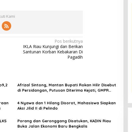
kuti Kami
Pos berikutnya
m
IKLA Riau Kunjungi dan Berikan
Santunan Korban Kebakaran Di
Pagadih
p9,2
Afrizal Sintong, Mantan Bupati Rokan Hilir Disebut
di Persidangan, Putusan Diterima Kejati, GMPR
Desak Usut Dividen Rp331,7 Miliar
traan
4 Nyawa dan 1 Hilang Disorot, Mahasiswa Siapkan
a
Aksi Jilid II di Pelindo
 LKS
Porang dan Geronggang Disatukan, KADIN Riau
Buka Jalan Ekonomi Baru Bengkalis