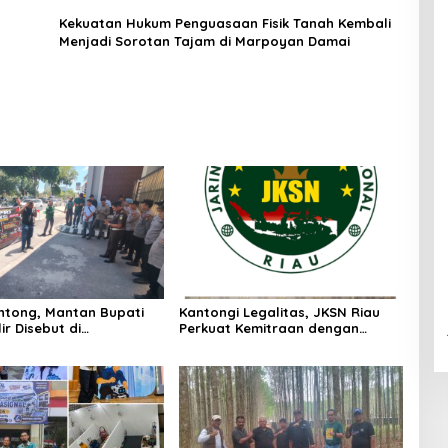
Kekuatan Hukum Penguasaan Fisik Tanah Kembali
Menjadi Sorotan Tajam di Marpoyan Damai
Sintong, Mantan Bupati
Kantongi Legalitas, JKSN Riau
ir Disebut di
Perkuat Kemitraan dengan
gan, Putusan Diterima
Kesbangpol Demi Ketahanan
GMPR Desak Usut Dividen
Bangsa
iliar