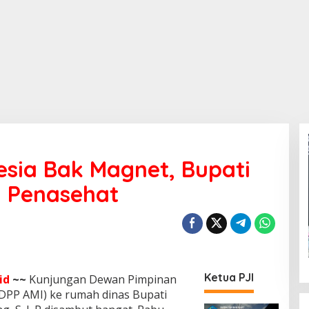
esia Bak Magnet, Bupati
i Penasehat
Ketua PJI
id
~~
Kunjungan Dewan Pimpinan
(DPP AMI) ke rumah dinas Bupati