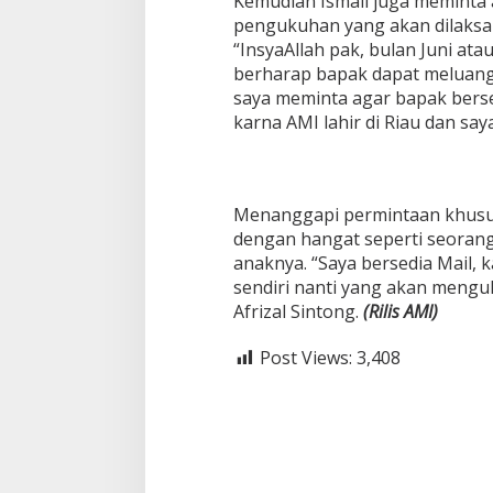
Kemudian Ismail juga meminta a
pengukuhan yang akan dilaksan
“InsyaAllah pak, bulan Juni ata
berharap bapak dapat meluangk
saya meminta agar bapak bers
karna AMI lahir di Riau dan saya
Menanggapi permintaan khusus
dengan hangat seperti seora
anaknya. “Saya bersedia Mail, ka
sendiri nanti yang akan mengu
Afrizal Sintong.
(Rilis
AMI)
Post Views:
3,408