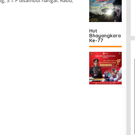
ng, S. I. P disambut hangat. Rabu,
Hut
Bhayangkara
Ke-77