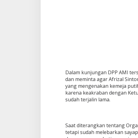
h
i
l
R
e
s
m
i
M
e
n
j
a
Dalam kunjungan DPP AMI terse
d
dan meminta agar Afrizal Sinto
i
yang mengenakan kemeja putih t
P
e
karena keakraban dengan Ketu
n
sudah terjalin lama.
a
s
e
h
Saat diterangkan tentang Orga
a
t
tetapi sudah melebarkan sayap d