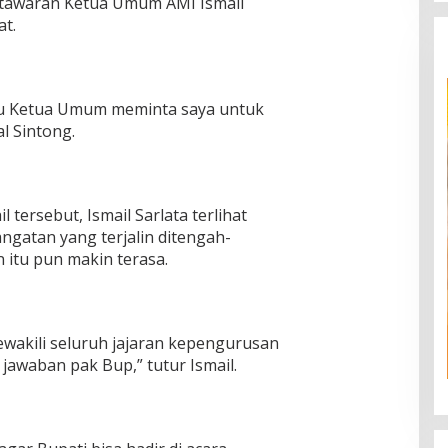
tawaran Ketua Umum AMI Ismail
t.
laku Ketua Umum meminta saya untuk
l Sintong.
tersebut, Ismail Sarlata terlihat
gatan yang terjalin ditengah-
 itu pun makin terasa.
ewakili seluruh jajaran kepengurusan
jawaban pak Bup,” tutur Ismail.