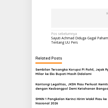
I
N
Pos sebelumnya
Sayuti Achmad Diduga Gagal Paha
a
Tentang UU Pers
v
i
Related Posts
g
a
Sembilan Tersangka Korupsi PI Rohil, Jejak R
s
Miliar ke Eks Bupati Masih Didalami
i
Kantongi Legalitas, JKSN Riau Perkuat Kemi
p
dengan Kesbangpol Demi Ketahanan Bangs
o
SMKN 1 Pangkalan Kerinci Kirim Wakil Riau ke
s
Nasional 2026