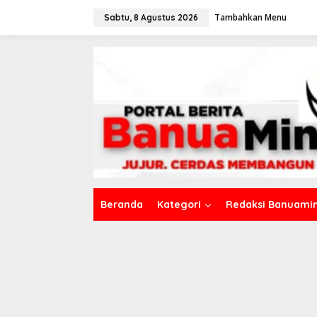
L
Tambahkan Menu
e
Sabtu, 8 Agustus 2026
w
a
t
i
k
e
k
o
n
t
e
n
Beranda
Kategori
Redaksi Banuamin