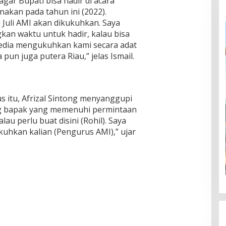
gar Bupati bisa hadir di acara
akan pada tahun ini (2022).
u Juli AMI akan dikukuhkan. Saya
an waktu untuk hadir, kalau bisa
edia mengukuhkan kami secara adat
 pun juga putera Riau,” jelas Ismail.
 itu, Afrizal Sintong menyanggupi
ng bapak yang memenuhi permintaan
lau perlu buat disini (Rohil). Saya
kuhkan kalian (Pengurus AMI),” ujar