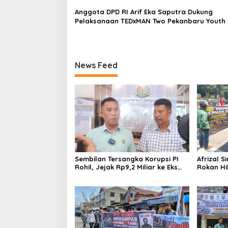
Anggota DPD RI Arif Eka Saputra Dukung
Pelaksanaan TEDxMAN Two Pekanbaru Youth
News Feed
Sembilan Tersangka Korupsi PI
Afrizal 
Rohil, Jejak Rp9,2 Miliar ke Eks
Rokan Hil
Bupati Masih Didalami
Persidan
Kejati, 
Rp331,7 M