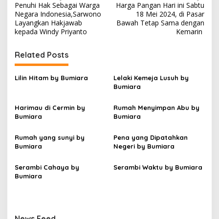
Penuhi Hak Sebagai Warga
Harga Pangan Hari ini Sabtu
a
Negara Indonesia,Sarwono
18 Mei 2024, di Pasar
v
Layangkan Hakjawab
Bawah Tetap Sama dengan
kepada Windy Priyanto
Kemarin
i
g
Related Posts
a
s
Lilin Hitam by Bumiara
Lelaki Kemeja Lusuh by
Bumiara
i
p
Harimau di Cermin by
Rumah Menyimpan Abu by
Bumiara
Bumiara
o
s
Rumah yang sunyi by
Pena yang Dipatahkan
Bumiara
Negeri by Bumiara
Serambi Cahaya by
Serambi Waktu by Bumiara
Bumiara
News Feed