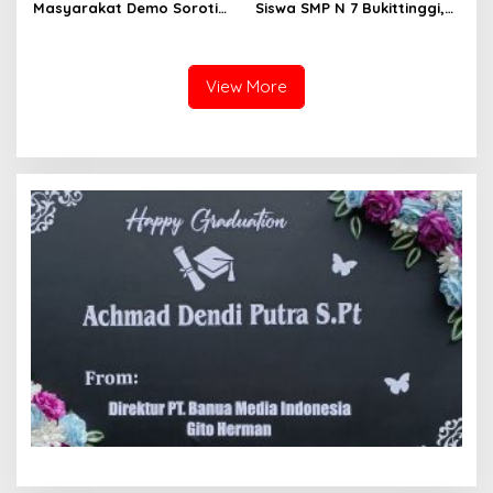
Masyarakat Demo Soroti
Siswa SMP N 7 Bukittinggi,
Dugaan Kekerasan Satpol
Raih Medali Emas Kelas
PP, GMNI Bukittinggi
Festival Komite Pemula
Kecewa Wali Kota dan
Berat 40 Kg dalam
DPRD Tak Hadir Temui
Kejuaraan Karate Jam
View More
Massa Aksi
Gadang Inkanas Bukittinggi