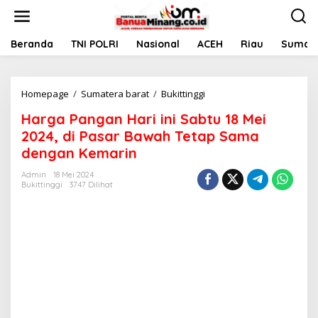
L
e
w
a
Beranda
TNI POLRI
Nasional
ACEH
Riau
Sumate
t
i
k
Homepage
/
Sumatera barat
/
Bukittinggi
H
e
a
k
Harga Pangan Hari ini Sabtu 18 Mei
r
o
g
n
2024, di Pasar Bawah Tetap Sama
a
t
dengan Kemarin
P
e
a
n
Admin
18 Mei 2024
n
Bukittinggi
3747 Dilihat
g
a
n
H
a
r
i
i
n
i