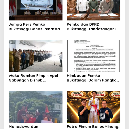
Jumpa Pers Pemko
Pemko dan DPRD
Bukittinggi Bahas Penataan
Bukittinggi Tandatangani
Kota hingga Polemik Lahan
Nota Kesepakatan
Kampus UFDK
Perubahan KUA-PPAS APBD
2026
Wako Ramlan Pimpin Apel
Himbauan Pemko
Gabungan Dishub,
Bukittinggi Dalam Rangka
Tekankan Pelayanan dan
Menyemarakkan Hari Ulang
Persiapan Angkutan Gratis
Tahun ke-81 Kemerdekaan
Pelajar
Republik Indonesia
Mahasiswa dan
Putra Pimum BanuaMinang,