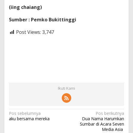
(iing chaiang)
Sumber : Pemko Bukittinggi
Post Views:
3,747
Ikuti Kami
N
Pos sebelumnya
Pos berikutnya
aku bersama mereka
Dua Nama Harumkan
a
Sumbar di Acara Seven
v
Media Asia