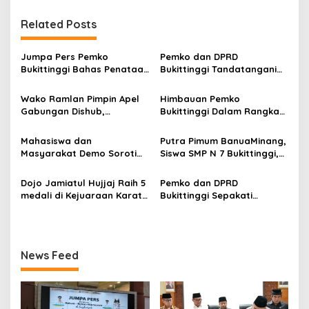
i
Related Posts
g
a
Jumpa Pers Pemko
Pemko dan DPRD
s
Bukittinggi Bahas Penataan
Bukittinggi Tandatangani
Kota hingga Polemik Lahan
Nota Kesepakatan
i
Kampus UFDK
Perubahan KUA-PPAS APBD
Wako Ramlan Pimpin Apel
Himbauan Pemko
p
2026
Gabungan Dishub,
Bukittinggi Dalam Rangka
Tekankan Pelayanan dan
Menyemarakkan Hari Ulang
o
Persiapan Angkutan Gratis
Tahun ke-81 Kemerdekaan
Mahasiswa dan
Putra Pimum BanuaMinang,
s
Pelajar
Republik Indonesia
Masyarakat Demo Soroti
Siswa SMP N 7 Bukittinggi,
Dugaan Kekerasan Satpol
Raih Medali Emas Kelas
PP, GMNI Bukittinggi
Festival Komite Pemula
Dojo Jamiatul Hujjaj Raih 5
Pemko dan DPRD
Kecewa Wali Kota dan
Berat 40 Kg dalam
medali di Kejuaraan Karate
Bukittinggi Sepakati
DPRD Tak Hadir Temui
Kejuaraan Karate Jam
Jam Gadang Inkanas Se-
Perubahan Perda Pajak
Massa Aksi
Gadang Inkanas Bukittinggi
Sumatra Barat 2026
dan Retribusi Daerah
News Feed