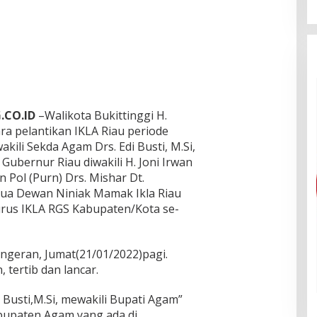
CO.ID
–Walikota Bukittinggi H.
ra pelantikan IKLA Riau periode
kili Sekda Agam Drs. Edi Busti, M.Si,
 Gubernur Riau diwakili H. Joni Irwan
n Pol (Purn) Drs. Mishar Dt.
ua Dewan Niniak Mamak Ikla Riau
urus IKLA RGS Kabupaten/Kota se-
angeran, Jumat(21/01/2022)pagi.
 tertib dan lancar.
Busti,M.Si, mewakili Bupati Agam”
upaten Agam yang ada di