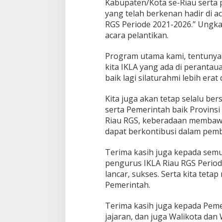
Kabupaten/Kota se-Riau serta
i
yang telah berkenan hadir di a
T
RGS Periode 2021-2026.” Ungka
u
a
acara pelantikan.
n
g
Program utama kami, tentuny
kita IKLA yang ada di perantaua
baik lagi silaturahmi lebih era
Kita juga akan tetap selalu b
serta Pemerintah baik Provinsi
Riau RGS, keberadaan membawak
dapat berkontibusi dalam pemba
Terima kasih juga kepada semu
pengurus IKLA Riau RGS Period
lancar, sukses. Serta kita teta
Pemerintah.
Terima kasih juga kepada Pem
jajaran, dan juga Walikota dan 