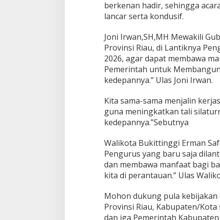
berkenan hadir, sehingga acara
lancar serta kondusif.
Joni Irwan,SH,MH Mewakili Gu
Provinsi Riau, di Lantiknya Pe
2026, agar dapat membawa man
Pemerintah untuk Membangun Ri
kedepannya.” Ulas Joni Irwan.
Kita sama-sama menjalin kerja
guna meningkatkan tali silaturr
kedepannya.”Sebutnya
Walikota Bukittinggi Erman S
Pengurus yang baru saja dilant
dan membawa manfaat bagi ban
kita di perantauan.” Ulas Waliko
Mohon dukung pula kebijakan 
Provinsi Riau, Kabupaten/Kota 
dan jga Pemerintah Kabupate