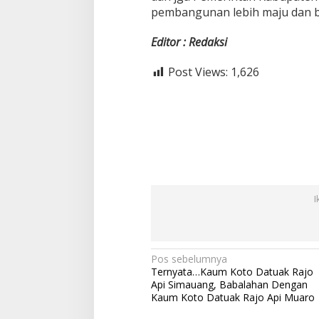
pembangunan lebih maju dan ba
Editor : Redaksi
Post Views:
1,626
I
N
Pos sebelumnya
Ternyata…Kaum Koto Datuak Rajo
a
Api Simauang, Babalahan Dengan
v
Kaum Koto Datuak Rajo Api Muaro