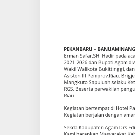
d
e
2
0
2
1
-
2
0
PEKANBARU
–
BANUAMINANG.
2
Erman Safar,SH, Hadir pada aca
6
2021-2026 dan Bupati Agam diwa
d
e
Wakil Walikota Bukittinggi, dan
n
Asisten III Pemprov.Riau, Brigje
g
Mangkuto Sapuluah selaku Ket
a
RGS, Beserta perwakilan peng
n
Riau
T
e
m
Kegiatan bertempat di Hotel P
a
Kegiatan berjalan dengan aman,
”
A
Sekda Kabupaten Agam Drs Edi 
l
i
Kami harapkan Masyarakat Kab