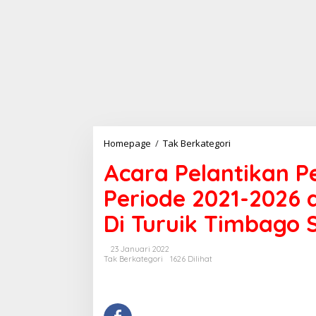
Homepage
/
Tak Berkategori
A
c
Acara Pelantikan P
a
r
Periode 2021-2026
a
P
Di Turuik Timbago 
e
l
a
23 Januari 2022
n
Tak Berkategori
1626 Dilihat
t
i
k
a