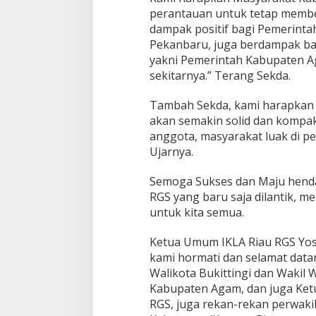
a
perantauan untuk tetap memb
S
dampak positif bagi Pemerinta
a
Pekanbaru, juga berdampak b
m
yakni Pemerintah Kabupaten A
o
D
sekitarnya.” Terang Sekda.
i
T
Tambah Sekda, kami harapkan 
u
akan semakin solid dan kompak
r
anggota, masyarakat luak di p
u
i
Ujarnya.
k
T
Semoga Sukses dan Maju hend
i
RGS yang baru saja dilantik, 
m
untuk kita semua.
b
a
g
Ketua Umum IKLA Riau RGS Yos
o
kami hormati dan selamat data
S
Walikota Bukittingi dan Wakil 
a
Kabupaten Agam, dan juga Ket
m
o
RGS, juga rekan-rekan perwaki
D