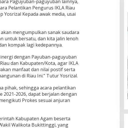
 para Paguyuban-paguyuban lainnya,
cara Pelantikan Pengurus IKLA Riau
p Yosrizal Kepada awak media, usai
a akan mengumpulkan sanak saudara
n untuk bersatu, dan kita jalin lenoh
t dan kompak lagi kedepannya.
ersinergi dengan Payuban-paguyuban
 Riau dan Kabupaten/Kota, agar IKLA
an manfaat dan nilai postif serta
ngunan di Riau Ini.” Tutur Yosrizal.
a pihak, sehingga acara pelantikan
e 2021-2026, dapat berjalan dengan
p mengikuti Prokes sesuai anjuran
erintah Kabupaten Agam beserta
Wakil Walikota Bukittinggi, yang