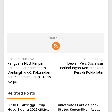
Ikuti Kami
N
Pos sebelumnya
Pos berikutnya
Pangdam I/BB Pimpin
Dewan Pers Sosialisasi
a
Sertijab Dandenmadam,
Perlindungan Kemerdekaan
v
Danbrigif 7/RR, Kakumdam
Pers di Polda Jatim
dan Kapaldam serta Tradisi
i
Korps
g
Related Posts
a
s
DPRD Bukittinggi Tutup
Universitas Fort de Kock:
i
Masa Sidang 2025-2026
Status Kepemilikan Aset