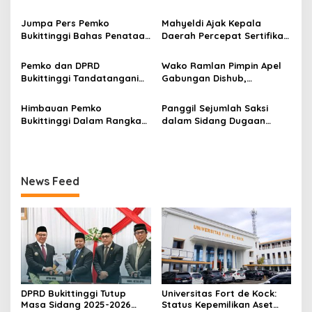
p
Dan Buka Masa Sidang
Tanah yang Sah Adalah
2026-2027, Wako Ramlan
Milik Yayasan Berdasarkan
Jumpa Pers Pemko
Mahyeldi Ajak Kepala
o
Beri Apresiasi
Putusan Mahkamah Agung
Bukittinggi Bahas Penataan
Daerah Percepat Sertifikasi
Nomor 2108/K/Pdt/2022
s
Kota hingga Polemik Lahan
Halal, Bidik Sumbar Jadi
Kampus UFDK
Pusat Ekosistem Halal
Pemko dan DPRD
Wako Ramlan Pimpin Apel
Nasional
Bukittinggi Tandatangani
Gabungan Dishub,
Nota Kesepakatan
Tekankan Pelayanan dan
Perubahan KUA-PPAS APBD
Persiapan Angkutan Gratis
Himbauan Pemko
Panggil Sejumlah Saksi
2026
Pelajar
Bukittinggi Dalam Rangka
dalam Sidang Dugaan
Menyemarakkan Hari Ulang
Kasus LGBT dengan
Tahun ke-81 Kemerdekaan
Terdakwa Haji DS
Republik Indonesia
News Feed
DPRD Bukittinggi Tutup
Universitas Fort de Kock:
Masa Sidang 2025-2026
Status Kepemilikan Aset