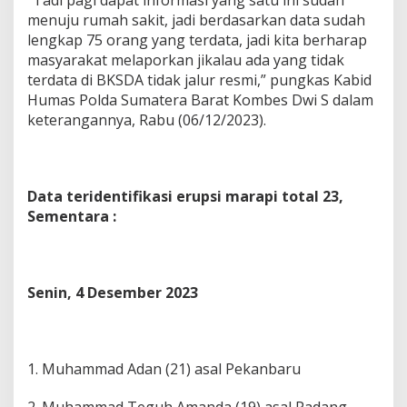
“Tadi pagi dapat informasi yang satu ini sudah
D
menuju rumah sakit, jadi berdasarkan data sudah
i
lengkap 75 orang yang terdata, jadi kita berharap
H
masyarakat melaporkan jikalau ada yang tidak
e
terdata di BKSDA tidak jalur resmi,” pungkas Kabid
n
t
Humas Polda Sumatera Barat Kombes Dwi S dalam
i
keterangannya, Rabu (06/12/2023).
k
a
n
Data teridentifikasi erupsi marapi total 23,
Sementara :
Senin, 4 Desember 2023
1. Muhammad Adan (21) asal Pekanbaru