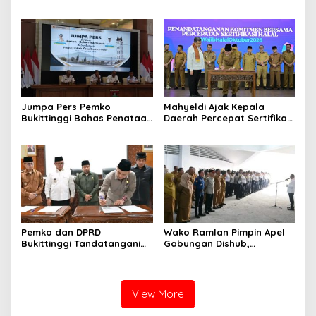
Dan Buka Masa Sidang
Tanah yang Sah Adalah
2026-2027, Wako Ramlan
Milik Yayasan Berdasarkan
Beri Apresiasi
Putusan Mahkamah Agung
Nomor 2108/K/Pdt/2022
Jumpa Pers Pemko
Mahyeldi Ajak Kepala
Bukittinggi Bahas Penataan
Daerah Percepat Sertifikasi
Kota hingga Polemik Lahan
Halal, Bidik Sumbar Jadi
Kampus UFDK
Pusat Ekosistem Halal
Nasional
Pemko dan DPRD
Wako Ramlan Pimpin Apel
Bukittinggi Tandatangani
Gabungan Dishub,
Nota Kesepakatan
Tekankan Pelayanan dan
Perubahan KUA-PPAS APBD
Persiapan Angkutan Gratis
2026
Pelajar
View More