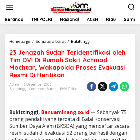
L
e
w
a
Beranda
TNI POLRI
Nasional
ACEH
Riau
Sumate
t
i
k
Homepage
/
Sumatera barat
/
Bukittinggi
2
e
3
k
23 Jenazah Sudah Teridentifikasi oleh
J
o
e
n
Tim DVI Di Rumah Sakit Achmad
n
t
Mochtar, Wakapolda Proses Evakuasi
a
e
Resmi Di Hentikan
z
n
a
Admin
6 Desember 2023
h
Bukittinggi
,
Sumatera Barat
4599 Dilihat
S
u
d
a
Bukittinggi,
Banuaminang.co.id
—
Sebanyak 75
h
orang pendaki yang terdata di Balai Konservasi
T
Sumber Daya Alam (BKSDA) yang mendaftar secara
e
r
resmi sudah di evakuasi 52 orang berhasil dengan
i
selamat, baik yang luka bakar sedang, ringan dan