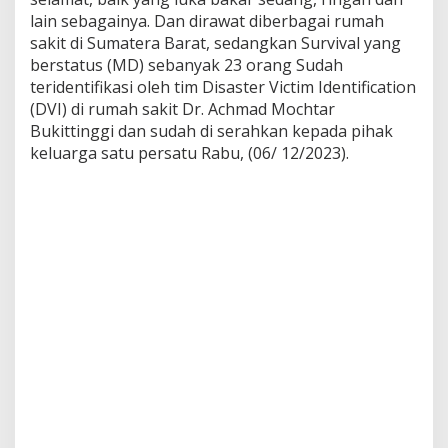
d
lain sebagainya. Dan dirawat diberbagai rumah
e
sakit di Sumatera Barat, sedangkan Survival yang
n
t
berstatus (MD) sebanyak 23 orang Sudah
i
teridentifikasi oleh tim Disaster Victim Identification
f
(DVI) di rumah sakit Dr. Achmad Mochtar
i
Bukittinggi dan sudah di serahkan kepada pihak
k
keluarga satu persatu Rabu, (06/ 12/2023).
a
s
i
o
l
e
h
T
i
m
D
V
I
D
i
R
u