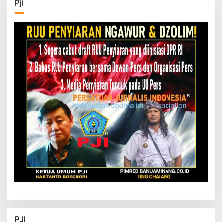
Pji
PJI