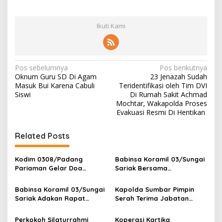
Ikuti Kami
N
Pos sebelumnya
Pos berikutnya
Oknum Guru SD Di Agam
23 Jenazah Sudah
a
Masuk Bui Karena Cabuli
Teridentifikasi oleh Tim DVI
v
Siswi
Di Rumah Sakit Achmad
Mochtar, Wakapolda Proses
i
Evakuasi Resmi Di Hentikan
g
Related Posts
a
s
Kodim 0308/Padang
Babinsa Koramil 03/Sungai
i
Pariaman Gelar Doa
Sariak Bersama
p
Bersama Sambut HUT ke-1
Bhabinkamtibmas Polsek
Kodam XX/Tuanku Imam
VII Koto Melaksanakan
Babinsa Koramil 03/Sungai
Kapolda Sumbar Pimpin
o
Bonjol
Seleksi Calon Anggota
Sariak Adakan Rapat
Serah Terima Jabatan
Paskibra Tingkat
s
Pembentukan Panitia HUT
Pejabat Utama dan
Kecamatan VII Koto
RI Ke-81 Kantor Camat VII
Kapolres Jajaran
Perkokoh Silaturrahmi
Koperasi Kartika
Patamuan