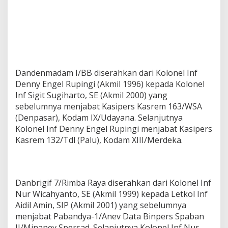
a
m
s
e
r
t
a
T
Dandenmadam I/BB diserahkan dari Kolonel Inf
r
Denny Engel Rupingi (Akmil 1996) kepada Kolonel
a
Inf Sigit Sugiharto, SE (Akmil 2000) yang
d
sebelumnya menjabat Kasipers Kasrem 163/WSA
i
s
(Denpasar), Kodam IX/Udayana. Selanjutnya
i
Kolonel Inf Denny Engel Rupingi menjabat Kasipers
K
Kasrem 132/Tdl (Palu), Kodam XIII/Merdeka.
o
r
p
s
Danbrigif 7/Rimba Raya diserahkan dari Kolonel Inf
Nur Wicahyanto, SE (Akmil 1999) kepada Letkol Inf
Aidil Amin, SIP (Akmil 2001) yang sebelumnya
menjabat Pabandya-1/Anev Data Binpers Spaban
II/Minanev Spersad. Selanjutnya Kolonel Inf Nur