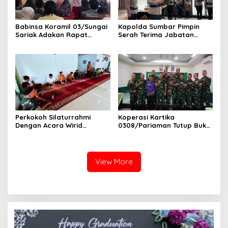
Babinsa Koramil 03/Sungai
Kapolda Sumbar Pimpin
Sariak Adakan Rapat
Serah Terima Jabatan
Pembentukan Panitia HUT
Pejabat Utama dan
RI Ke-81 Kantor Camat VII
Kapolres Jajaran
Koto Patamuan
Perkokoh Silaturrahmi
Koperasi Kartika
Dengan Acara Wirid
0308/Pariaman Tutup Buku
Bulanan Bersama
Tahun 2026 Digelar di
Masyarakat, Danramil
Makodim
/Babinsa Koramil
03/Sungai Sariak
View More