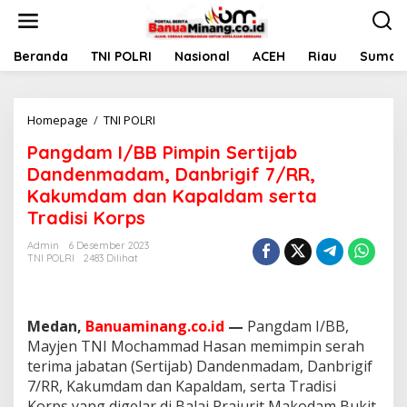
L
e
w
a
Beranda
TNI POLRI
Nasional
ACEH
Riau
Sumate
t
i
k
Homepage
/
TNI POLRI
P
e
a
k
Pangdam I/BB Pimpin Sertijab
n
o
g
n
Dandenmadam, Danbrigif 7/RR,
d
t
Kakumdam dan Kapaldam serta
a
e
Tradisi Korps
m
n
I
Admin
6 Desember 2023
/
TNI POLRI
2483 Dilihat
B
B
P
i
Medan,
Banuaminang.co.id
—
Pangdam I/BB,
m
Mayjen TNI Mochammad Hasan memimpin serah
p
terima jabatan (Sertijab) Dandenmadam, Danbrigif
i
n
7/RR, Kakumdam dan Kapaldam, serta Tradisi
S
Korps yang digelar di Balai Prajurit Makodam Bukit