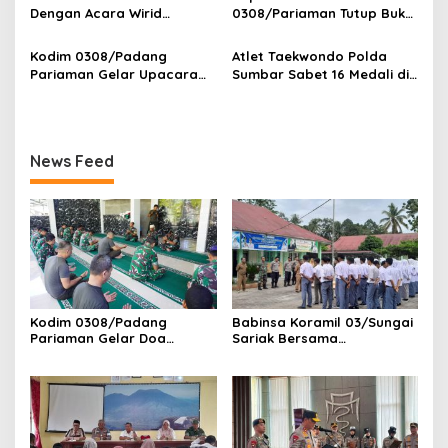
Koto Patamuan
Dengan Acara Wirid
0308/Pariaman Tutup Buku
Bulanan Bersama
Tahun 2026 Digelar di
Masyarakat, Danramil
Makodim
Kodim 0308/Padang
Atlet Taekwondo Polda
/Babinsa Koramil
Pariaman Gelar Upacara
Sumbar Sabet 16 Medali di
03/Sungai Sariak
Bendera 17-an, Dandim
Kapolri Cup 2026
Bacakan Amanat Kasad
News Feed
Kodim 0308/Padang
Babinsa Koramil 03/Sungai
Pariaman Gelar Doa
Sariak Bersama
Bersama Sambut HUT ke-1
Bhabinkamtibmas Polsek
Kodam XX/Tuanku Imam
VII Koto Melaksanakan
Bonjol
Seleksi Calon Anggota
Paskibra Tingkat
Kecamatan VII Koto
Patamuan