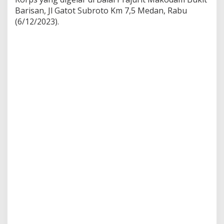
e
Barisan, Jl Gatot Subroto Km 7,5 Medan, Rabu
r
(6/12/2023).
t
i
j
a
b
D
a
n
d
e
n
m
a
d
a
m
,
D
a
n
b
r
i