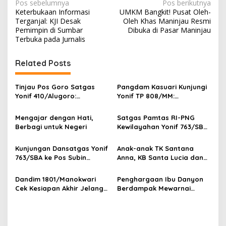
N
Pos sebelumnya
Pos berikutnya
Keterbukaan Informasi
UMKM Bangkit! Pusat Oleh-
a
Terganjal: KJI Desak
Oleh Khas Maninjau Resmi
v
Pemimpin di Sumbar
Dibuka di Pasar Maninjau
Terbuka pada Jurnalis
i
g
Related Posts
a
s
Tinjau Pos Goro Satgas
Pangdam Kasuari Kunjungi
Yonif 410/Alugoro:
Yonif TP 808/MM:
i
Kobarkan Semangat,
Tingkatkan
p
Disiplin, dan Kesiapsiagaan
Profesionalisme, Disiplin,
Mengajar dengan Hati,
Satgas Pamtas RI-PNG
Prajurit
dan Semangat Juang
Berbagi untuk Negeri
Kewilayahan Yonif 763/SBA
o
Prajurit
Pos Aisyo Bantu
s
Pembangunan Taman
Kunjungan Dansatgas Yonif
Anak-anak TK Santana
Sekolah SD 1 Inpres
763/SBA ke Pos Subin
Anna, KB Santa Lucia dan
Kumurkek
Berlangsung Hangat, Hadir
TK Negeri Sisar Matiti
dalam Renovasi Gereja
Jelajahi Dunia TNI di Yonif
Dandim 1801/Manokwari
Penghargaan Ibu Danyon
Kampung Subin
763/SBA
Cek Kesiapan Akhir Jelang
Berdampak Mewarnai
Pembukaan TMMD Reguler
PERINGATAN HUT Persit
Ke-128
Kartika Chandra Kirana Ke-
80 di Aula Kodam
XVIII/Kasuari