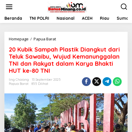
L
e
w
a
Beranda
TNI POLRI
Nasional
ACEH
Riau
Sumate
t
i
k
Homepage
/
Papua Barat
2
e
0
k
20 Kubik Sampah Plastik Diangkut dari
K
o
u
n
Teluk Sawaibu, Wujud Kemanunggalan
b
t
TNI dan Rakyat dalam Karya Bhakti
i
e
HUT ke-80 TNI
k
n
S
Iing Chaiang
13 September 2025
a
Papua Barat
855 Dilihat
m
p
a
h
P
l
a
s
t