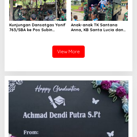
Kunjungan Dansatgas Yonif
Anak-anak TK Santana
763/SBA ke Pos Subin
Anna, KB Santa Lucia dan
Berlangsung Hangat, Hadir
TK Negeri Sisar Matiti
dalam Renovasi Gereja
Jelajahi Dunia TNI di Yonif
Kampung Subin
763/SBA
View More