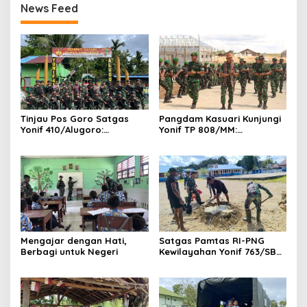
News Feed
Tinjau Pos Goro Satgas
Pangdam Kasuari Kunjungi
Yonif 410/Alugoro:
Yonif TP 808/MM:
Kobarkan Semangat,
Tingkatkan
Disiplin, dan Kesiapsiagaan
Profesionalisme, Disiplin,
Prajurit
dan Semangat Juang
Prajurit
Mengajar dengan Hati,
Satgas Pamtas RI-PNG
Berbagi untuk Negeri
Kewilayahan Yonif 763/SBA
Pos Aisyo Bantu
Pembangunan Taman
Sekolah SD 1 Inpres
Kumurkek