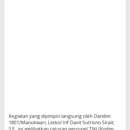
n
R
a
k
y
a
t
d
a
l
a
m
K
a
r
y
a
B
h
a
k
t
Kegiatan yang dipimpin langsung oleh Dandim
i
1801/Manokwari, Letkol Inf Davit Sutrisno Sirait,
H
S.E., ini melibatkan ratusan personel TNI (Kodim
U