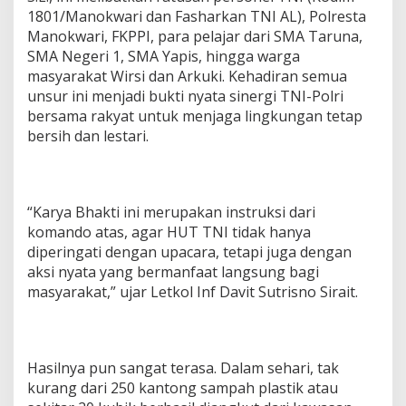
T
1801/Manokwari dan Fasharkan TNI AL), Polresta
k
Manokwari, FKPPI, para pelajar dari SMA Taruna,
e
SMA Negeri 1, SMA Yapis, hingga warga
-
masyarakat Wirsi dan Arkuki. Kehadiran semua
8
0
unsur ini menjadi bukti nyata sinergi TNI-Polri
T
bersama rakyat untuk menjaga lingkungan tetap
N
bersih dan lestari.
I
“Karya Bhakti ini merupakan instruksi dari
komando atas, agar HUT TNI tidak hanya
diperingati dengan upacara, tetapi juga dengan
aksi nyata yang bermanfaat langsung bagi
masyarakat,” ujar Letkol Inf Davit Sutrisno Sirait.
Hasilnya pun sangat terasa. Dalam sehari, tak
kurang dari 250 kantong sampah plastik atau