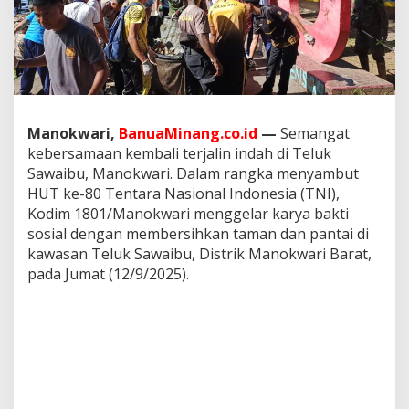
i
k
D
i
a
n
g
k
Manokwari,
BanuaMinang.co.id
—
Semangat
u
kebersamaan kembali terjalin indah di Teluk
t
d
Sawaibu, Manokwari. Dalam rangka menyambut
a
HUT ke-80 Tentara Nasional Indonesia (TNI),
r
Kodim 1801/Manokwari menggelar karya bakti
i
sosial dengan membersihkan taman dan pantai di
T
kawasan Teluk Sawaibu, Distrik Manokwari Barat,
e
l
pada Jumat (12/9/2025).
u
k
S
a
w
a
i
b