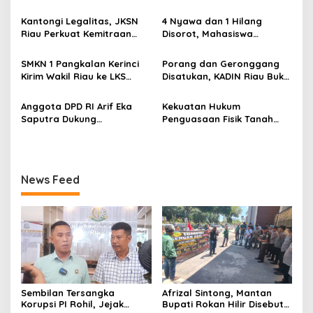
i
Rp9,2 Miliar ke Eks Bupati
di Persidangan, Putusan
p
Masih Didalami
Diterima Kejati, GMPR
Kantongi Legalitas, JKSN
4 Nyawa dan 1 Hilang
Desak Usut Dividen Rp331,7
Riau Perkuat Kemitraan
Disorot, Mahasiswa
o
Miliar
dengan Kesbangpol Demi
Siapkan Aksi Jilid II di
s
Ketahanan Bangsa
Pelindo
SMKN 1 Pangkalan Kerinci
Porang dan Geronggang
Kirim Wakil Riau ke LKS
Disatukan, KADIN Riau Buka
Nasional 2026
Jalan Ekonomi Baru
Bengkalis
Anggota DPD RI Arif Eka
Kekuatan Hukum
Saputra Dukung
Penguasaan Fisik Tanah
Pelaksanaan TEDxMAN Two
Kembali Menjadi Sorotan
Pekanbaru Youth
Tajam di Marpoyan Damai
News Feed
Sembilan Tersangka
Afrizal Sintong, Mantan
Korupsi PI Rohil, Jejak
Bupati Rokan Hilir Disebut