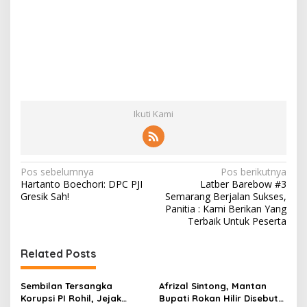
Ikuti Kami
N
Pos sebelumnya
Pos berikutnya
Hartanto Boechori: DPC PJI
Latber Barebow #3
a
Gresik Sah!
Semarang Berjalan Sukses,
v
Panitia : Kami Berikan Yang
Terbaik Untuk Peserta
i
g
Related Posts
a
s
Sembilan Tersangka
Afrizal Sintong, Mantan
Korupsi PI Rohil, Jejak
Bupati Rokan Hilir Disebut