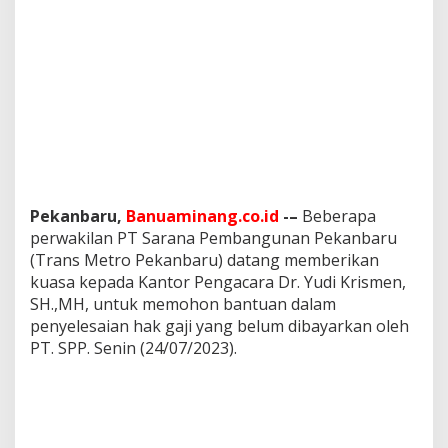
a
j
i
,
A
k
h
i
r
n
y
a
Pekanbaru,
Banuaminang.co.id
-–
Beberapa
M
perwakilan PT Sarana Pembangunan Pekanbaru
e
(Trans Metro Pekanbaru) datang memberikan
n
kuasa kepada Kantor Pengacara Dr. Yudi Krismen,
g
a
SH.,MH, untuk memohon bantuan dalam
d
penyelesaian hak gaji yang belum dibayarkan oleh
u
PT. SPP. Senin (24/07/2023).
k
e
P
e
n
g