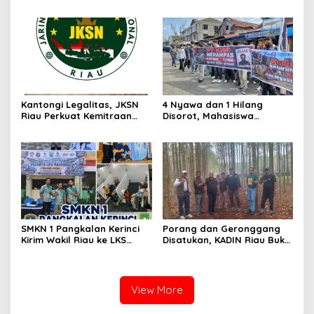
Rp9,2 Miliar ke Eks Bupati
di Persidangan, Putusan
Masih Didalami
Diterima Kejati, GMPR
Desak Usut Dividen Rp331,7
Miliar
Kantongi Legalitas, JKSN
4 Nyawa dan 1 Hilang
Riau Perkuat Kemitraan
Disorot, Mahasiswa
dengan Kesbangpol Demi
Siapkan Aksi Jilid II di
Ketahanan Bangsa
Pelindo
SMKN 1 Pangkalan Kerinci
Porang dan Geronggang
Kirim Wakil Riau ke LKS
Disatukan, KADIN Riau Buka
Nasional 2026
Jalan Ekonomi Baru
Bengkalis
View More