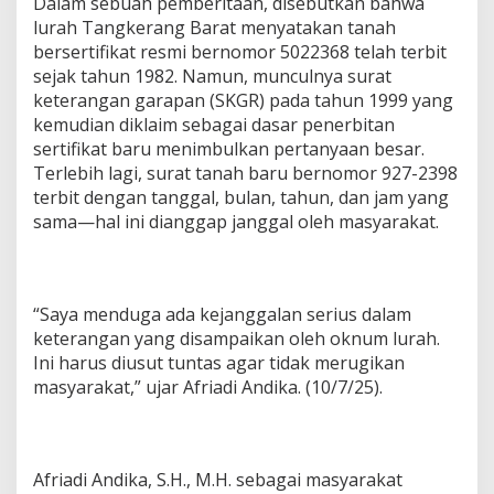
Dalam sebuah pemberitaan, disebutkan bahwa
T
lurah Tangkerang Barat menyatakan tanah
a
bersertifikat resmi bernomor 5022368 telah terbit
n
a
sejak tahun 1982. Namun, munculnya surat
h
keterangan garapan (SKGR) pada tahun 1999 yang
kemudian diklaim sebagai dasar penerbitan
sertifikat baru menimbulkan pertanyaan besar.
Terlebih lagi, surat tanah baru bernomor 927-2398
terbit dengan tanggal, bulan, tahun, dan jam yang
sama—hal ini dianggap janggal oleh masyarakat.
“Saya menduga ada kejanggalan serius dalam
keterangan yang disampaikan oleh oknum lurah.
Ini harus diusut tuntas agar tidak merugikan
masyarakat,” ujar Afriadi Andika. (10/7/25).
Afriadi Andika, S.H., M.H. sebagai masyarakat