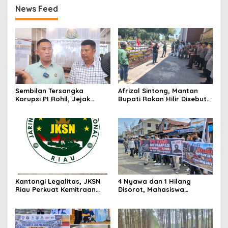
News Feed
Sembilan Tersangka
Afrizal Sintong, Mantan
Korupsi PI Rohil, Jejak
Bupati Rokan Hilir Disebut
Rp9,2 Miliar ke Eks Bupati
di Persidangan, Putusan
Masih Didalami
Diterima Kejati, GMPR
Desak Usut Dividen Rp331,7
Miliar
Kantongi Legalitas, JKSN
4 Nyawa dan 1 Hilang
Riau Perkuat Kemitraan
Disorot, Mahasiswa
dengan Kesbangpol Demi
Siapkan Aksi Jilid II di
Ketahanan Bangsa
Pelindo