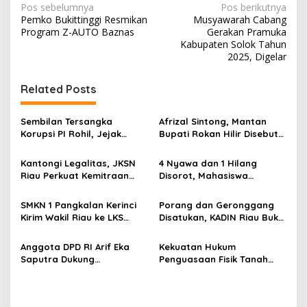
N
Pos sebelumnya
Pos berikutnya
Pemko Bukittinggi Resmikan
Musyawarah Cabang
a
Program Z-AUTO Baznas
Gerakan Pramuka
v
Kabupaten Solok Tahun
2025, Digelar
i
g
Related Posts
a
s
Sembilan Tersangka
Afrizal Sintong, Mantan
Korupsi PI Rohil, Jejak
Bupati Rokan Hilir Disebut
i
Rp9,2 Miliar ke Eks Bupati
di Persidangan, Putusan
p
Masih Didalami
Diterima Kejati, GMPR
Kantongi Legalitas, JKSN
4 Nyawa dan 1 Hilang
Desak Usut Dividen Rp331,7
Riau Perkuat Kemitraan
Disorot, Mahasiswa
o
Miliar
dengan Kesbangpol Demi
Siapkan Aksi Jilid II di
s
Ketahanan Bangsa
Pelindo
SMKN 1 Pangkalan Kerinci
Porang dan Geronggang
Kirim Wakil Riau ke LKS
Disatukan, KADIN Riau Buka
Nasional 2026
Jalan Ekonomi Baru
Bengkalis
Anggota DPD RI Arif Eka
Kekuatan Hukum
Saputra Dukung
Penguasaan Fisik Tanah
Pelaksanaan TEDxMAN Two
Kembali Menjadi Sorotan
Pekanbaru Youth
Tajam di Marpoyan Damai