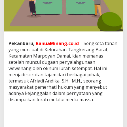
i
D
u
g
a
a
n
P
Pekanbaru,
BanuaMinang.co.id
–
Sengketa tanah
e
n
yang mencuat di Kelurahan Tangkerang Barat,
y
Kecamatan Marpoyan Damai, kian memanas
a
setelah muncul dugaan penyalahgunaan
l
wewenang oleh oknum lurah setempat. Hal ini
a
h
menjadi sorotan tajam dari berbagai pihak,
g
termasuk Afriadi Andika, S.H., M.H., seorang
u
masyarakat pemerhati hukum yang menyebut
n
adanya kejanggalan dalam pernyataan yang
a
disampaikan lurah melalui media massa.
a
n
W
e
w
e