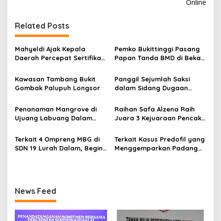
Online
i
g
Related Posts
a
s
Mahyeldi Ajak Kepala
Pemko Bukittinggi Pasang
Daerah Percepat Sertifikasi
Papan Tanda BMD di Bekas
i
Halal, Bidik Sumbar Jadi
TPA Gadut
p
Pusat Ekosistem Halal
Kawasan Tambang Bukit
Panggil Sejumlah Saksi
Nasional
Gombak Palupuh Longsor
dalam Sidang Dugaan
o
Kasus LGBT dengan
s
Terdakwa Haji DS
Penanaman Mangrove di
Raihan Safa Alzena Raih
Ujuang Labuang Dalam
Juara 3 Kejuaraan Pencak
Rangka Hari Mangrove
Silat Tingkat Pelajar Se-
Sedunia
Sumatera Barat
Terkait 4 Ompreng MBG di
Terkait Kasus Predofil yang
SDN 19 Lurah Dalam, Begini
Menggemparkan Padang
Kronologisnya
Luar, Tujuh Saksi Hadiri
Panggilan Kejaksaan
Pengadilan Negeri Lubuk
Basung
News Feed