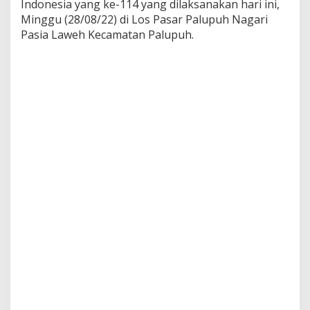
Indonesia yang ke-114 yang dilaksanakan hari ini,
a
Minggu (28/08/22) di Los Pasar Palupuh Nagari
n
8
Pasia Laweh Kecamatan Palupuh.
0
d
o
k
t
e
r
U
m
u
m
M
e
l
a
y
a
n
i
M
a
s