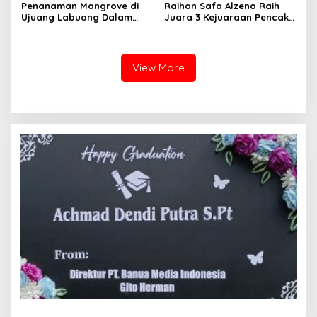
Penanaman Mangrove di
Raihan Safa Alzena Raih
Ujuang Labuang Dalam
Juara 3 Kejuaraan Pencak
Rangka Hari Mangrove
Silat Tingkat Pelajar Se-
Sedunia
Sumatera Barat
View More