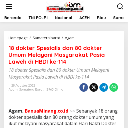
L
e
w
a
Beranda
TNI POLRI
Nasional
ACEH
Riau
Sumate
t
i
k
Homepage
/
Sumatera barat
/
Agam
1
e
8
k
18 dokter Spesialis dan 80 dokter
d
o
o
n
Umum Melayani Masyarakat Pasia
k
t
Laweh di HBDI ke-114
t
e
e
n
18 dokter Spesialis dan 80 dokter Umum Melayani
r
Masyarakat Pasia Laweh di HBDI ke-114
S
p
28 Agustus 2022
e
Agam
,
Sumatera Barat
2965 Dilihat
s
i
a
l
Agam,
BanuaMinang.co.id
~~
Sebanyak 18 orang
i
dokter spesialis dan 80 orang dokter umum yang
s
ikut melayani masyarakat dalam Hari Bakti Dokter
d