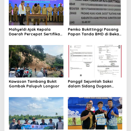
Mahyeldi Ajak Kepala
Pemko Bukittinggi Pasang
Daerah Percepat Sertifikasi
Papan Tanda BMD di Bekas
Halal, Bidik Sumbar Jadi
TPA Gadut
Pusat Ekosistem Halal
Nasional
Kawasan Tambang Bukit
Panggil Sejumlah Saksi
Gombak Palupuh Longsor
dalam Sidang Dugaan
Kasus LGBT dengan
Terdakwa Haji DS