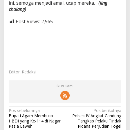
ini, semoga menjadi amal, ucap mereka.
(iing
chaiang)
Post Views:
2,965
Editor: Redaksi
Ikuti Kami
N
Pos sebelumnya
Pos berikutnya
Bupati Agam Membuka
Polsek IV Angkat Candung
a
HBDI yang Ke-114 di Nagari
Tangkap Pelaku Tindak
v
Pasia Laweh
Pidana Perjudian Togel