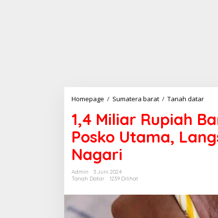
Homepage
/
Sumatera barat
/
Tanah datar
1
,
1,4 Miliar Rupiah B
4
M
Posko Utama, Lang
i
l
Nagari
i
a
r
Admin
3 Juni 2024
R
Tanah Datar
1239 Dilihat
u
p
i
a