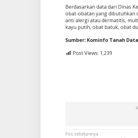
Berdasarkan data dari Dinas K
obat-obatan yang dibutuhkan 
anti alergi atau dermatitis, mu
kayu putih, obat batuk, obat di
Sumber: Kominfo Tanah Dat
Post Views:
1,239
I
N
Pos sebelumnya