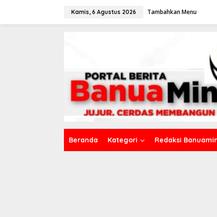
L
Tambahkan Menu
e
Kamis, 6 Agustus 2026
w
a
t
i
k
e
k
o
n
t
e
n
Beranda
Kategori
Redaksi Banuamin