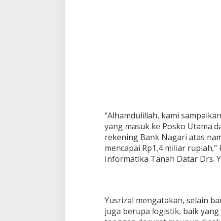
n
k
N
a
g
a
r
i
“Alhamdulillah, kami sampaikan
yang masuk ke Posko Utama dan
rekening Bank Nagari atas na
mencapai Rp1,4 miliar rupiah,”
Informatika Tanah Datar Drs. Y
Yusrizal mengatakan, selain b
juga berupa logistik, baik yan