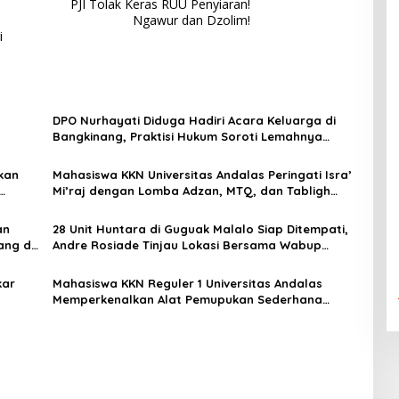
PJI Tolak Keras RUU Penyiaran!
Ngawur dan Dzolim!
i
DPO Nurhayati Diduga Hadiri Acara Keluarga di
Bangkinang, Praktisi Hukum Soroti Lemahnya
Penegakan Hukum
kan
Mahasiswa KKN Universitas Andalas Peringati Isra’
Mi’raj dengan Lomba Adzan, MTQ, dan Tabligh
ai
Akbar di Masjid Ihsan Sungai Patai
an
28 Unit Huntara di Guguak Malalo Siap Ditempati,
ang di
Andre Rosiade Tinjau Lokasi Bersama Wabup
Tanah Datar
kar
Mahasiswa KKN Reguler 1 Universitas Andalas
Memperkenalkan Alat Pemupukan Sederhana
TEPUYANG kepada Petani Nagari Sungayang