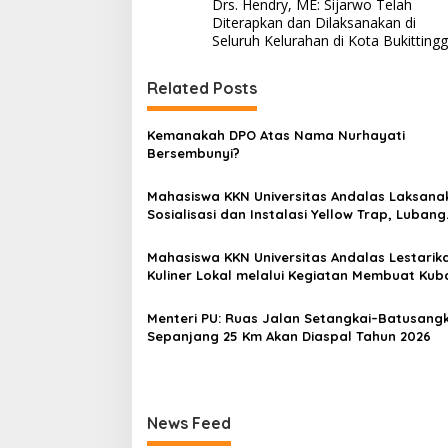
Drs. Hendry, ME: Sijarwo Telah
a
Diterapkan dan Dilaksanakan di
v
Seluruh Kelurahan di Kota Bukittingg
i
Related Posts
g
a
Kemanakah DPO Atas Nama Nurhayati
s
Bersembunyi?
i
Mahasiswa KKN Universitas Andalas Laksana
p
Sosialisasi dan Instalasi Yellow Trap, Lubang
Biopori, dan Pestisida Nabati di Nagari Sung
o
Patai
Mahasiswa KKN Universitas Andalas Lestarik
s
Kuliner Lokal melalui Kegiatan Membuat Kub
Nagari Sungai Patai
Menteri PU: Ruas Jalan Setangkai–Batusang
Sepanjang 25 Km Akan Diaspal Tahun 2026
News Feed