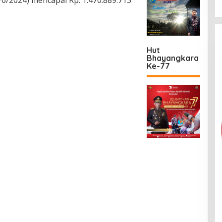
3/6/2024) mencapai Rp. 1.470.889.713
Hut
Bhayangkara
Ke-77