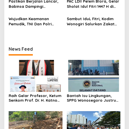
s
Pastikan Berjalan Lancar,
PAC LDII Pelem Blora, Gelar
Beban Maksimal
Blora melalui PT GMM
Babinsa Dampingi
Sholat Idul Fitri 1447 H di
Sesuai Harga Pemerintah
Pembangunan KDKMP
Halaman Masjid Nur Huda
Mindi
Wujudkan Keamanan
Sambut IduL Fitri, Kodim
Pemudik, TNI Dan Polri
Wonogiri Salurkan Zakat
Laksanakan Patroli
Fitra Dan Tali Asih Kepada
Pengamanan Di Terminal
Warga
Angkutan
News Feed
Raih Gelar Profesor, Ketum
Bantah Isu Lingkungan,
Senkom Prof. Dr. H. Katno
SPPG Wonosegoro Justru
Hadi Sampaikan Orasi
Jadi Motor Ekonomi Warga
Ilmiah tentang Paradigma
Boyolali
Baru Pariwisata dan
Ketahanan Ekonomi