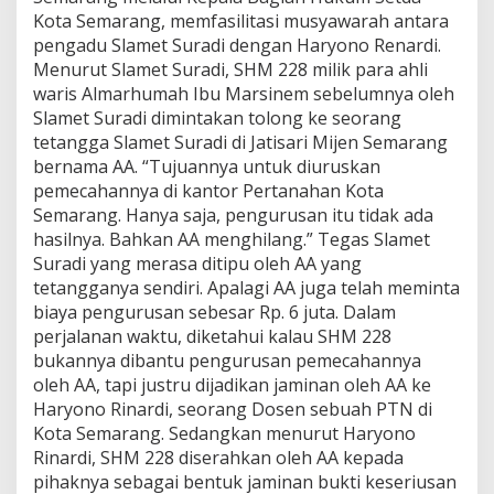
a
Kota Semarang, memfasilitasi musyawarah antara
n
pengadu Slamet Suradi dengan Haryono Renardi.
t
Menurut Slamet Suradi, SHM 228 milik para ahli
u
P
waris Almarhumah Ibu Marsinem sebelumnya oleh
e
Slamet Suradi dimintakan tolong ke seorang
n
tetangga Slamet Suradi di Jatisari Mijen Semarang
g
bernama AA. “Tujuannya untuk diuruskan
e
pemecahannya di kantor Pertanahan Kota
m
b
Semarang. Hanya saja, pengurusan itu tidak ada
a
hasilnya. Bahkan AA menghilang.” Tegas Slamet
l
Suradi yang merasa ditipu oleh AA yang
i
tetangganya sendiri. Apalagi AA juga telah meminta
a
n
biaya pengurusan sebesar Rp. 6 juta. Dalam
S
perjalanan waktu, diketahui kalau SHM 228
e
bukannya dibantu pengurusan pemecahannya
r
oleh AA, tapi justru dijadikan jaminan oleh AA ke
t
Haryono Rinardi, seorang Dosen sebuah PTN di
i
f
Kota Semarang. Sedangkan menurut Haryono
i
Rinardi, SHM 228 diserahkan oleh AA kepada
k
pihaknya sebagai bentuk jaminan bukti keseriusan
a