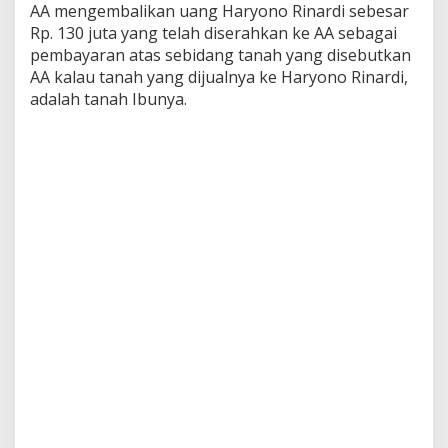
AA mengembalikan uang Haryono Rinardi sebesar
t
T
Rp. 130 juta yang telah diserahkan ke AA sebagai
a
pembayaran atas sebidang tanah yang disebutkan
n
AA kalau tanah yang dijualnya ke Haryono Rinardi,
a
adalah tanah Ibunya.
h
W
a
r
g
a
J
a
t
i
s
a
r
i
M
i
j
e
n
S