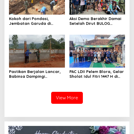
Kokoh dari Pondasi,
Aksi Demo Berakhir Damai
Jembatan Garuda di
Setelah Dirut BULOG
Nglembu Dikebut: Cakar
Pastikan di tahun 2026
Ayam Disiapkan Tahan
Menyerap Tebu Petani
Beban Maksimal
Blora melalui PT GMM
Sesuai Harga Pemerintah
Pastikan Berjalan Lancar,
PAC LDII Pelem Blora, Gelar
Babinsa Dampingi
Sholat Idul Fitri 1447 H di
Pembangunan KDKMP
Halaman Masjid Nur Huda
Mindi
View More