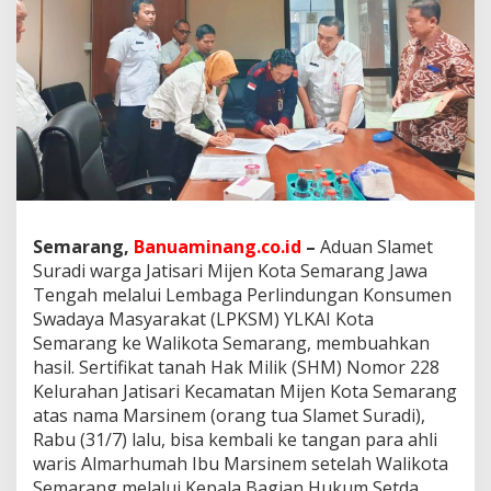
e
r
s
a
m
a
P
e
m
k
o
t
Semarang,
Banuaminang.co.id
–
Aduan Slamet
a
S
Suradi warga Jatisari Mijen Kota Semarang Jawa
e
Tengah melalui Lembaga Perlindungan Konsumen
m
Swadaya Masyarakat (LPKSM) YLKAI Kota
a
Semarang ke Walikota Semarang, membuahkan
r
a
hasil. Sertifikat tanah Hak Milik (SHM) Nomor 228
n
Kelurahan Jatisari Kecamatan Mijen Kota Semarang
g
atas nama Marsinem (orang tua Slamet Suradi),
M
Rabu (31/7) lalu, bisa kembali ke tangan para ahli
e
waris Almarhumah Ibu Marsinem setelah Walikota
m
b
Semarang melalui Kepala Bagian Hukum Setda