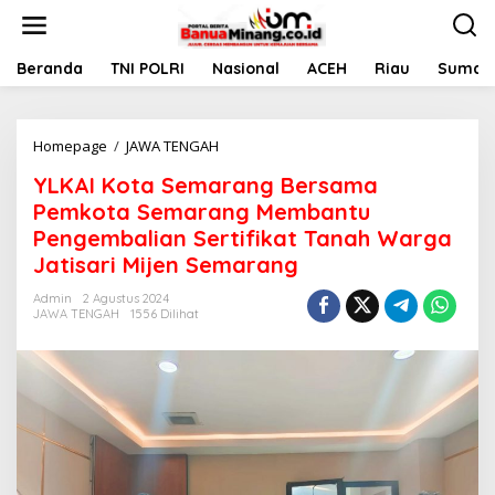
L
e
w
a
Beranda
TNI POLRI
Nasional
ACEH
Riau
Sumate
t
i
k
Homepage
/
JAWA TENGAH
Y
e
L
k
YLKAI Kota Semarang Bersama
K
o
A
n
Pemkota Semarang Membantu
I
t
Pengembalian Sertifikat Tanah Warga
K
e
Jatisari Mijen Semarang
o
n
t
Admin
2 Agustus 2024
a
JAWA TENGAH
1556 Dilihat
S
e
m
a
r
a
n
g
B