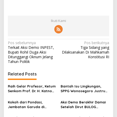
Ikuti Kami
N
Pos sebelumnya
Pos berikutnya
Terkait Aksi Demo INPEST,
Tiga Sidang yang
a
Bupati Rohil Duga Aksi
Dilaksanakan Di Mahkamah
v
Ditunggangi Oknum Jelang
Konstitusi RI
Tahun Politik
i
g
Related Posts
a
s
Raih Gelar Profesor, Ketum
Bantah Isu Lingkungan,
Senkom Prof. Dr. H. Katno
SPPG Wonosegoro Justru
i
Hadi Sampaikan Orasi
Jadi Motor Ekonomi Warga
p
Ilmiah tentang Paradigma
Boyolali
Kokoh dari Pondasi,
Aksi Demo Berakhir Damai
Baru Pariwisata dan
Jembatan Garuda di
Setelah Dirut BULOG
o
Ketahanan Ekonomi
Nglembu Dikebut: Cakar
Pastikan di tahun 2026
Ayam Disiapkan Tahan
Menyerap Tebu Petani