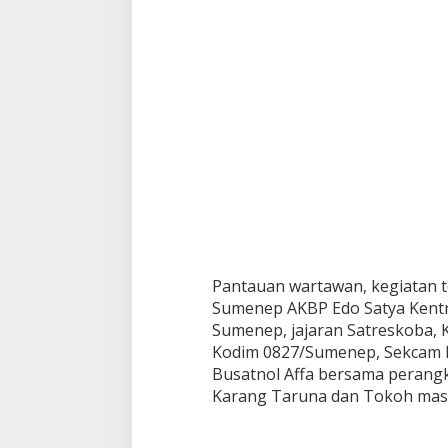
u
n
c
h
i
n
g
K
a
m
p
u
n
g
B
e
Pantauan wartawan, kegiatan te
b
Sumenep AKBP Edo Satya Kentr
a
Sumenep, jajaran Satreskoba, 
s
Kodim 0827/Sumenep, Sekcam 
N
a
Busatnol Affa bersama perang
r
Karang Taruna dan Tokoh mas
k
o
b