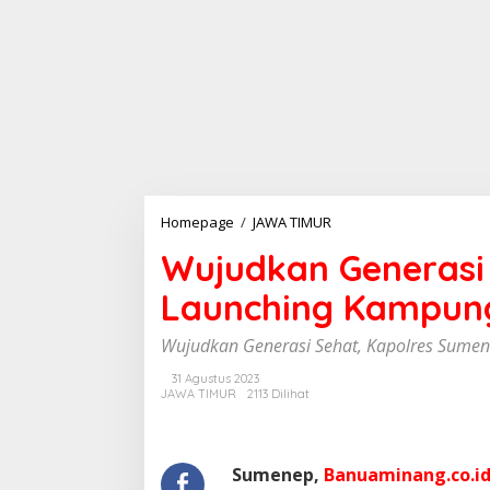
Homepage
/
JAWA TIMUR
W
u
Wujudkan Generasi
j
u
Launching Kampun
d
k
a
Wujudkan Generasi Sehat, Kapolres Sum
n
G
31 Agustus 2023
JAWA TIMUR
2113 Dilihat
e
n
e
r
Sumenep,
Banuaminang.co.i
a