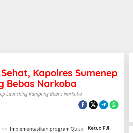
 Sehat, Kapolres Sumenep
g Bebas Narkoba
enep Launching Kampung Bebas Narkoba
Ketua PJI
d
~~
Implementasikan program Quick