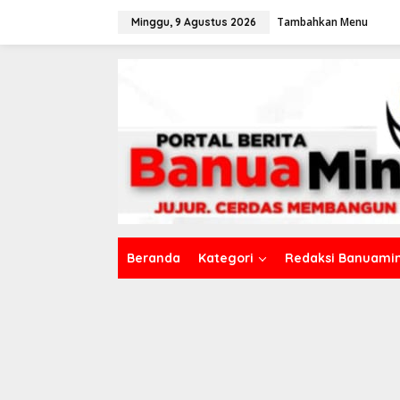
L
Tambahkan Menu
e
Minggu, 9 Agustus 2026
w
a
t
i
k
e
k
o
n
t
e
n
Beranda
Kategori
Redaksi Banuamin