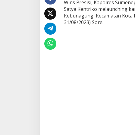
Wins Presisi, Kapolres Sumene
s
i
Satya Kentriko melaunching ka
S
Kebunagung, Kecamatan Kota K
e
31/08/2023) Sore.
h
a
t
,
K
a
p
o
l
r
e
s
S
u
m
e
n
e
p
L
a