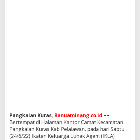
A
d
i
P
e
l
a
l
a
w
a
n
Pangkalan Kuras,
Banuaminang.co.id
~~
Bertempat di Halaman Kantor Camat Kecamatan
Pangkalan Kuras Kab Pelalawan, pada hari Sabtu
(24/6/22) Ikatan Keluarga Luhak Agam (IKLA)