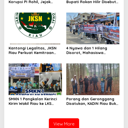
Korupsi PI Rohil, Jejak
Bupati Rokan Hilir Disebut
Rp9,2 Miliar ke Eks Bupati
di Persidangan, Putusan
Masih Didalami
Diterima Kejati, GMPR
Desak Usut Dividen Rp331,7
Miliar
Kantongi Legalitas, JKSN
4 Nyawa dan 1 Hilang
Riau Perkuat Kemitraan
Disorot, Mahasiswa
dengan Kesbangpol Demi
Siapkan Aksi Jilid II di
Ketahanan Bangsa
Pelindo
SMKN 1 Pangkalan Kerinci
Porang dan Geronggang
Kirim Wakil Riau ke LKS
Disatukan, KADIN Riau Buka
Nasional 2026
Jalan Ekonomi Baru
Bengkalis
View More