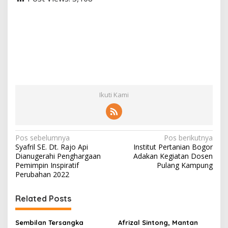
Ikuti Kami
N
Pos sebelumnya
Pos berikutnya
Syafril SE. Dt. Rajo Api
Institut Pertanian Bogor
a
Dianugerahi Penghargaan
Adakan Kegiatan Dosen
v
Pemimpin Inspiratif
Pulang Kampung
Perubahan 2022
i
g
Related Posts
a
s
Sembilan Tersangka
Afrizal Sintong, Mantan