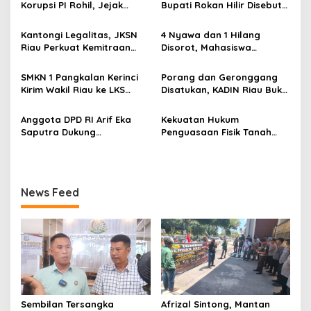
Korupsi PI Rohil, Jejak
Bupati Rokan Hilir Disebut
i
Rp9,2 Miliar ke Eks Bupati
di Persidangan, Putusan
p
Masih Didalami
Diterima Kejati, GMPR
Kantongi Legalitas, JKSN
4 Nyawa dan 1 Hilang
Desak Usut Dividen Rp331,7
Riau Perkuat Kemitraan
Disorot, Mahasiswa
o
Miliar
dengan Kesbangpol Demi
Siapkan Aksi Jilid II di
s
Ketahanan Bangsa
Pelindo
SMKN 1 Pangkalan Kerinci
Porang dan Geronggang
Kirim Wakil Riau ke LKS
Disatukan, KADIN Riau Buka
Nasional 2026
Jalan Ekonomi Baru
Bengkalis
Anggota DPD RI Arif Eka
Kekuatan Hukum
Saputra Dukung
Penguasaan Fisik Tanah
Pelaksanaan TEDxMAN Two
Kembali Menjadi Sorotan
Pekanbaru Youth
Tajam di Marpoyan Damai
News Feed
Sembilan Tersangka
Afrizal Sintong, Mantan