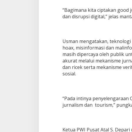
“Bagimana kita ciptakan good j
dan disrupsi digital,” jelas man
Usman mengatakan, teknologi d
hoax, misinformasi dan malinf
masih dipercaya oleh publik u
akurat melalui mekanisme jurn
dan ricek serta mekanisme verif
sosial.
“Pada intinya penyelengaraan 
jurnalism dan tourism,” pungk
Ketua PWI Pusat Atal S. Depar