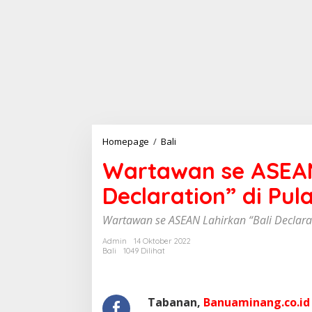
Homepage
/
Bali
W
a
Wartawan se ASEAN
r
t
Declaration” di Pu
a
w
a
Wartawan se ASEAN Lahirkan “Bali Declara
n
s
Admin
14 Oktober 2022
Bali
1049 Dilihat
e
A
S
E
Tabanan,
Banuaminang.co.id
A