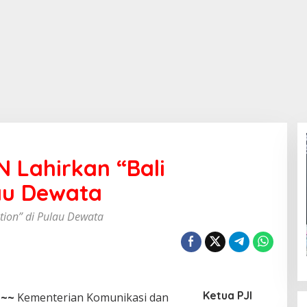
 Lahirkan “Bali
lau Dewata
tion” di Pulau Dewata
Ketua PJI
~~
Kementerian Komunikasi dan