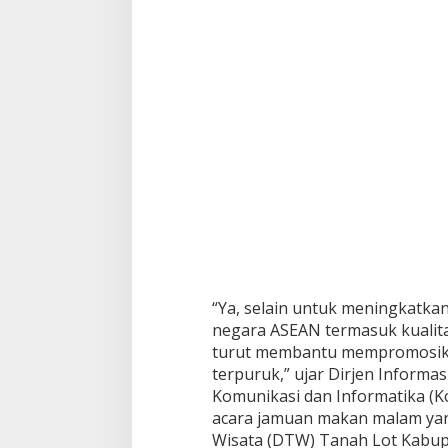
”
d
i
P
u
l
a
u
D
e
w
a
t
a
“Ya, selain untuk meningkatka
negara ASEAN termasuk kualita
turut membantu mempromosikan
terpuruk,” ujar Dirjen Informa
Komunikasi dan Informatika (
acara jamuan makan malam yang
Wisata (DTW) Tanah Lot Kabupa