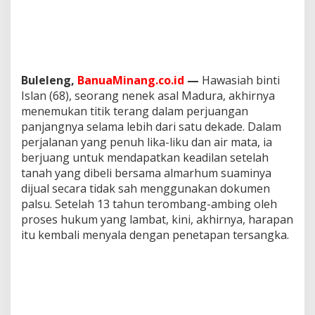
p
a
t
k
a
n
Buleleng,
BanuaMinang.co.id
—
Hawasiah binti
T
Islan (68), seorang nenek asal Madura, akhirnya
i
t
menemukan titik terang dalam perjuangan
i
panjangnya selama lebih dari satu dekade. Dalam
k
perjalanan yang penuh lika-liku dan air mata, ia
T
berjuang untuk mendapatkan keadilan setelah
e
r
tanah yang dibeli bersama almarhum suaminya
a
dijual secara tidak sah menggunakan dokumen
n
palsu. Setelah 13 tahun terombang-ambing oleh
g
proses hukum yang lambat, kini, akhirnya, harapan
itu kembali menyala dengan penetapan tersangka.