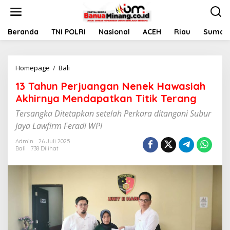
L
e
w
a
Beranda
TNI POLRI
Nasional
ACEH
Riau
Sumate
t
i
k
Homepage
/
Bali
1
e
3
k
13 Tahun Perjuangan Nenek Hawasiah
T
o
a
n
Akhirnya Mendapatkan Titik Terang
h
t
Tersangka Ditetapkan setelah Perkara ditangani Subur
u
e
n
n
Jaya Lawfirm Feradi WPI
P
e
Admin
26 Juli 2025
Bali
738 Dilihat
r
j
u
a
n
g
a
n
N