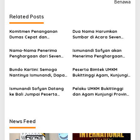
Benawa
i
g
Related Posts
a
s
Komitmen Penanganan
Dua Nama Harumkan
Dumas Cepat dan
Sumbar di Acara Seven
i
Transparan, Kabid Propam
Media Asia
p
Polda Bali Kunjungi
Nama-Nama Penerima
Ismunandi Sofyan akan
Langsung Pelapor yang
Penghargaan dari Seven
Menerima Penghargaan
o
Didampingi Tim FERADI WPI
Media Asia Tahun 2024 se
The Most Promising Leader
s
Indonesia
Of Indonesia 2024 oleh
Bundo Kartini: Semoga
Peserta Bimtek UMKM
Seven Media Asia
Nantinya Ismunandi, Dapat
Bukittinggi Agam, Kunjungi
Mengharumkan Nama
Desa Wisata Mandiri
Agam Bukittinggi
Inspiratif di Bali
Ismunandi Sofyan Datang
Pelaku UMKM Bukittinggi
ke Bali Jumpai Peserta
dan Agam Kunjungi Provinsi
Bimtek UMKM dari
Bali
Bukittinggi dan Agam
News Feed