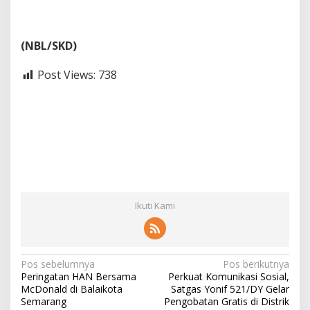
(NBL/SKD)
Post Views:
738
Ikuti Kami
N
Pos sebelumnya
Pos berikutnya
Peringatan HAN Bersama
Perkuat Komunikasi Sosial,
a
McDonald di Balaikota
Satgas Yonif 521/DY Gelar
v
Semarang
Pengobatan Gratis di Distrik