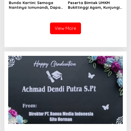
Bundo Kartini: Semoga
Peserta Bimtek UMKM
Nantinya Ismunandi, Dapat
Bukittinggi Agam, Kunjungi
Mengharumkan Nama
Desa Wisata Mandiri
Agam Bukittinggi
Inspiratif di Bali
View More