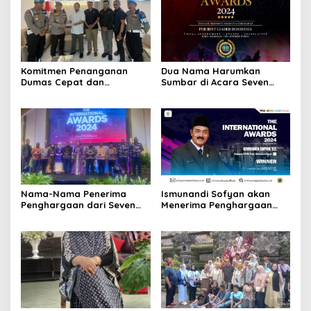
Komitmen Penanganan
Dua Nama Harumkan
Dumas Cepat dan
Sumbar di Acara Seven
Transparan, Kabid Propam
Media Asia
Polda Bali Kunjungi
Langsung Pelapor yang
Didampingi Tim FERADI WPI
Nama-Nama Penerima
Ismunandi Sofyan akan
Penghargaan dari Seven
Menerima Penghargaan
Media Asia Tahun 2024 se
The Most Promising Leader
Indonesia
Of Indonesia 2024 oleh
Seven Media Asia