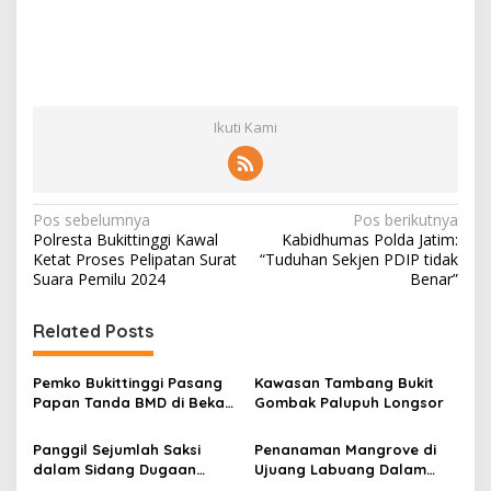
Ikuti Kami
N
Pos sebelumnya
Pos berikutnya
Polresta Bukittinggi Kawal
Kabidhumas Polda Jatim:
a
Ketat Proses Pelipatan Surat
“Tuduhan Sekjen PDIP tidak
v
Suara Pemilu 2024
Benar”
i
Related Posts
g
a
Pemko Bukittinggi Pasang
Kawasan Tambang Bukit
s
Papan Tanda BMD di Bekas
Gombak Palupuh Longsor
TPA Gadut
i
Panggil Sejumlah Saksi
Penanaman Mangrove di
p
dalam Sidang Dugaan
Ujuang Labuang Dalam
Kasus LGBT dengan
Rangka Hari Mangrove