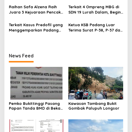
o
Terdakwa Haji DS
Sedunia
Raihan Safa Alzena Raih
Terkait 4 Ompreng MBG di
s
Juara 3 Kejuaraan Pencak
SDN 19 Lurah Dalam, Begini
Silat Tingkat Pelajar Se-
Kronologisnya
Sumatera Barat
Terkait Kasus Predofil yang
Ketua KSB Padang Luar
Menggemparkan Padang
Terima Surat P-38, P-37 dari
Luar, Tujuh Saksi Hadiri
Kejaksaan Negeri Agam
Panggilan Kejaksaan
Pengadilan Negeri Lubuk
Basung
News Feed
Pemko Bukittinggi Pasang
Kawasan Tambang Bukit
Papan Tanda BMD di Bekas
Gombak Palupuh Longsor
TPA Gadut