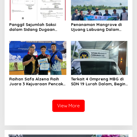
Panggil Sejumlah Saksi
Penanaman Mangrove di
dalam Sidang Dugaan
Ujuang Labuang Dalam
Kasus LGBT dengan
Rangka Hari Mangrove
Terdakwa Haji DS
Sedunia
Raihan Safa Alzena Raih
Terkait 4 Ompreng MBG di
Juara 3 Kejuaraan Pencak
SDN 19 Lurah Dalam, Begini
Silat Tingkat Pelajar Se-
Kronologisnya
Sumatera Barat
View More