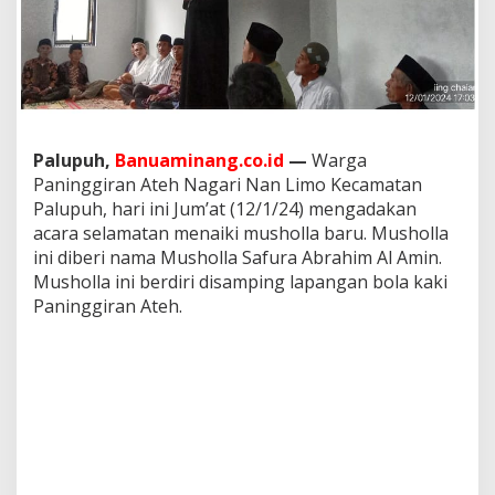
h
o
l
l
a
B
a
r
Palupuh,
Banuaminang.co.id
—
Warga
u
Paninggiran Ateh Nagari Nan Limo Kecamatan
S
Palupuh, hari ini Jum’at (12/1/24) mengadakan
a
f
acara selamatan menaiki musholla baru. Musholla
u
ini diberi nama Musholla Safura Abrahim Al Amin.
r
Musholla ini berdiri disamping lapangan bola kaki
a
Paninggiran Ateh.
A
b
r
a
h
i
m
A
l
A