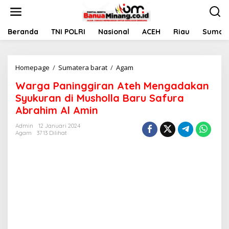
L
e
w
a
Beranda
TNI POLRI
Nasional
ACEH
Riau
Sumate
t
i
k
Homepage
/
Sumatera barat
/
Agam
W
e
a
k
Warga Paninggiran Ateh Mengadakan
r
o
g
n
Syukuran di Musholla Baru Safura
a
t
Abrahim Al Amin
P
e
a
n
Admin
12 Januari 2024
n
Agam
3713 Dilihat
i
n
g
g
i
r
a
n
A
t