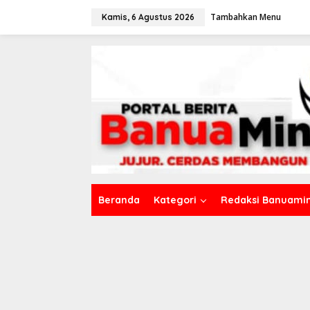
L
Tambahkan Menu
e
Kamis, 6 Agustus 2026
w
a
t
i
k
e
k
o
n
t
e
n
Beranda
Kategori
Redaksi Banuamin