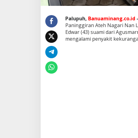
o
s
i
Palupuh,
Banuaminang.co.id
t
Paninggiran Ateh Nagari Nan 
o
s
Edwar (43) suami dari Agusmar
i
mengalami penyakit kekuranga
s
,
d
i
R
u
j
u
k
K
e
R
S
A
M