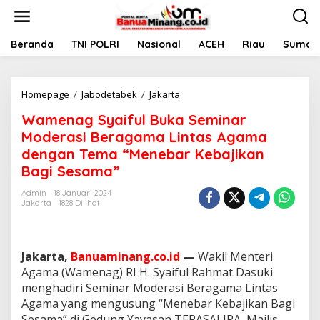
L
e
w
a
Beranda
TNI POLRI
Nasional
ACEH
Riau
Sumate
t
i
k
Homepage
/
Jabodetabek
/
Jakarta
W
e
a
k
Wamenag Syaiful Buka Seminar
m
o
e
n
Moderasi Beragama Lintas Agama
n
t
dengan Tema “Menebar Kebajikan
a
e
Bagi Sesama”
g
n
S
Admin
18 Januari 2024
y
Jakarta
1828 Dilihat
a
i
f
u
Jakarta,
Banuaminang.co.id
—
Wakil Menteri
l
Agama (Wamenag) RI H. Syaiful Rahmat Dasuki
B
menghadiri Seminar Moderasi Beragama Lintas
u
k
Agama yang mengusung “Menebar Kebajikan Bagi
a
Sesama” di Gedung Yayasan TEPASALIRA, Majlis