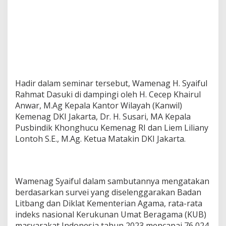
a
r
K
e
b
a
j
i
k
Hadir dalam seminar tersebut, Wamenag H. Syaiful
a
Rahmat Dasuki di dampingi oleh H. Cecep Khairul
n
Anwar, M.Ag Kepala Kantor Wilayah (Kanwil)
B
a
Kemenag DKI Jakarta, Dr. H. Susari, MA Kepala
g
Pusbindik Khonghucu Kemenag RI dan Liem Liliany
i
Lontoh S.E., M.Ag. Ketua Matakin DKI Jakarta.
S
e
s
a
m
Wamenag Syaiful dalam sambutannya mengatakan
a
berdasarkan survei yang diselenggarakan Badan
"
Litbang dan Diklat Kementerian Agama, rata-rata
indeks nasional Kerukunan Umat Beragama (KUB)
masyarakat Indonesia tahun 2023 mencapai 76,024.