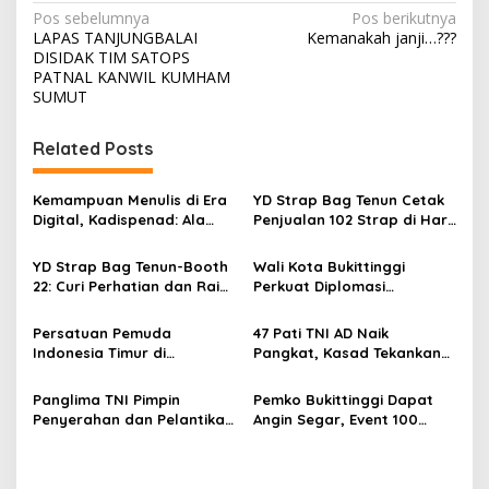
N
Pos sebelumnya
Pos berikutnya
LAPAS TANJUNGBALAI
Kemanakah janji…???
a
DISIDAK TIM SATOPS
v
PATNAL KANWIL KUMHAM
SUMUT
i
g
Related Posts
a
s
Kemampuan Menulis di Era
YD Strap Bag Tenun Cetak
Digital, Kadispenad: Ala
Penjualan 102 Strap di Hari
i
Bisa Karena Biasa
Kedua PERSIT BISA Vol. II
p
2026, Bukti Wastra
YD Strap Bag Tenun-Booth
Wali Kota Bukittinggi
Nusantara Kian Digemari
22: Curi Perhatian dan Raih
Perkuat Diplomasi
o
Antusiasme Pengunjung
Internasional dengan
s
Memandang Wastra
Dubes Belanda dan Jerman
Persatuan Pemuda
47 Pati TNI AD Naik
dengan Citra Nan Anggun
Sukseskan 100 Tahun Jam
Indonesia Timur di
Pangkat, Kasad Tekankan
Gadang
Jabodetabek, Halalbihalal
Kepemimpinan dan
Bertajuk “Torang Samua
Adaptasi
Panglima TNI Pimpin
Pemko Bukittinggi Dapat
Basudara”
Penyerahan dan Pelantikan
Angin Segar, Event 100
Jabatan di Lingkungan TNI
Tahun Jam Gadang Dapat
Dukungan Kementerian
Kebudayaan