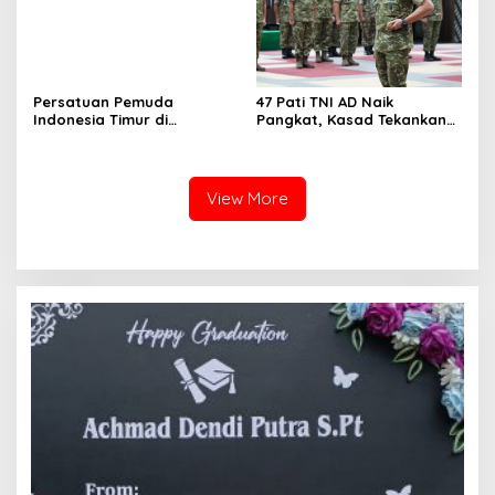
Persatuan Pemuda
47 Pati TNI AD Naik
Indonesia Timur di
Pangkat, Kasad Tekankan
Jabodetabek, Halalbihalal
Kepemimpinan dan
Bertajuk “Torang Samua
Adaptasi
Basudara”
View More