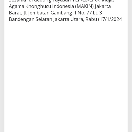
S
Agama Khonghucu Indonesia (MAKIN) Jakarta
e
Barat, Jl. Jembatan Gambang II No. 77 Lt. 3
m
i
Bandengan Selatan Jakarta Utara, Rabu (17/1/2024.
n
a
r
M
o
d
e
r
a
s
i
B
e
r
a
g
a
m
a
L
i