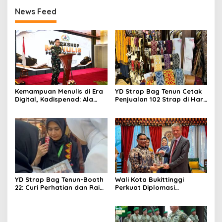
News Feed
Kemampuan Menulis di Era
YD Strap Bag Tenun Cetak
Digital, Kadispenad: Ala
Penjualan 102 Strap di Hari
Bisa Karena Biasa
Kedua PERSIT BISA Vol. II
2026, Bukti Wastra
Nusantara Kian Digemari
YD Strap Bag Tenun-Booth
Wali Kota Bukittinggi
22: Curi Perhatian dan Raih
Perkuat Diplomasi
Antusiasme Pengunjung
Internasional dengan
Memandang Wastra
Dubes Belanda dan Jerman
dengan Citra Nan Anggun
Sukseskan 100 Tahun Jam
Gadang