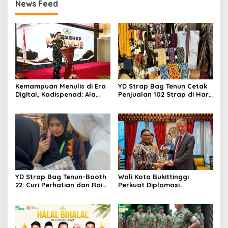
News Feed
Kemampuan Menulis di Era
YD Strap Bag Tenun Cetak
Digital, Kadispenad: Ala
Penjualan 102 Strap di Hari
Bisa Karena Biasa
Kedua PERSIT BISA Vol. II
2026, Bukti Wastra
Nusantara Kian Digemari
YD Strap Bag Tenun-Booth
Wali Kota Bukittinggi
22: Curi Perhatian dan Raih
Perkuat Diplomasi
Antusiasme Pengunjung
Internasional dengan
Memandang Wastra
Dubes Belanda dan Jerman
dengan Citra Nan Anggun
Sukseskan 100 Tahun Jam
Gadang