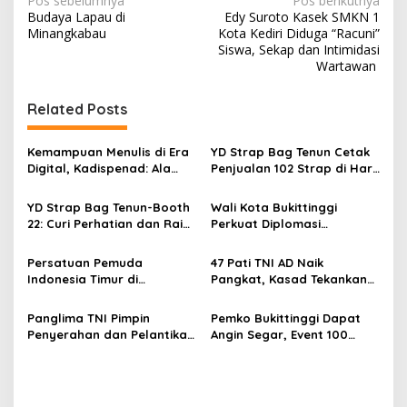
N
Pos sebelumnya
Pos berikutnya
Budaya Lapau di
Edy Suroto Kasek SMKN 1
a
Minangkabau
Kota Kediri Diduga “Racuni”
v
Siswa, Sekap dan Intimidasi
Wartawan
i
g
Related Posts
a
s
Kemampuan Menulis di Era
YD Strap Bag Tenun Cetak
Digital, Kadispenad: Ala
Penjualan 102 Strap di Hari
i
Bisa Karena Biasa
Kedua PERSIT BISA Vol. II
p
2026, Bukti Wastra
YD Strap Bag Tenun-Booth
Wali Kota Bukittinggi
Nusantara Kian Digemari
22: Curi Perhatian dan Raih
Perkuat Diplomasi
o
Antusiasme Pengunjung
Internasional dengan
s
Memandang Wastra
Dubes Belanda dan Jerman
Persatuan Pemuda
47 Pati TNI AD Naik
dengan Citra Nan Anggun
Sukseskan 100 Tahun Jam
Indonesia Timur di
Pangkat, Kasad Tekankan
Gadang
Jabodetabek, Halalbihalal
Kepemimpinan dan
Bertajuk “Torang Samua
Adaptasi
Panglima TNI Pimpin
Pemko Bukittinggi Dapat
Basudara”
Penyerahan dan Pelantikan
Angin Segar, Event 100
Jabatan di Lingkungan TNI
Tahun Jam Gadang Dapat
Dukungan Kementerian
Kebudayaan