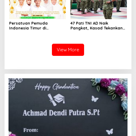
Persatuan Pemuda
47 Pati TNI AD Naik
Indonesia Timur di
Pangkat, Kasad Tekankan
Jabodetabek, Halalbihalal
Kepemimpinan dan
Bertajuk “Torang Samua
Adaptasi
Basudara”
View More