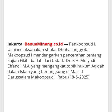
K
a
j
i
a
n
F
i
q
i
Jakarta,
BanuaMinang.co.id
—
Penkoopsud I.
h
Usai melaksanakan sholat Dhuha, anggota
d
Makoopsud I mendengarkan pencerahan tentang
i
kajian Fikih Ibadah dari Ustadz Dr. K.H. Mulyadi
R
Effendi, M.A. yang mengangkat topik hukum Aqiqah
a
b
dalam Islam yang berlangsung di Masjid
u
Darussalam Makoopsud I. Rabu (18-6-2025)
I
b
a
d
a
h