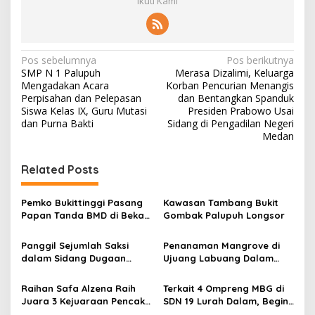
Ikuti Kami
N
Pos sebelumnya
Pos berikutnya
SMP N 1 Palupuh
Merasa Dizalimi, Keluarga
a
Mengadakan Acara
Korban Pencurian Menangis
v
Perpisahan dan Pelepasan
dan Bentangkan Spanduk
Siswa Kelas IX, Guru Mutasi
Presiden Prabowo Usai
i
dan Purna Bakti
Sidang di Pengadilan Negeri
Medan
g
a
Related Posts
s
i
Pemko Bukittinggi Pasang
Kawasan Tambang Bukit
p
Papan Tanda BMD di Bekas
Gombak Palupuh Longsor
TPA Gadut
o
Panggil Sejumlah Saksi
Penanaman Mangrove di
s
dalam Sidang Dugaan
Ujuang Labuang Dalam
Kasus LGBT dengan
Rangka Hari Mangrove
Terdakwa Haji DS
Sedunia
Raihan Safa Alzena Raih
Terkait 4 Ompreng MBG di
Juara 3 Kejuaraan Pencak
SDN 19 Lurah Dalam, Begini
Silat Tingkat Pelajar Se-
Kronologisnya