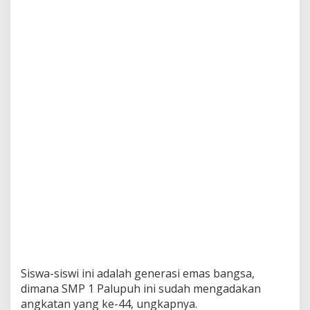
1
P
a
l
u
p
u
h
Siswa-siswi ini adalah generasi emas bangsa,
dimana SMP 1 Palupuh ini sudah mengadakan
angkatan yang ke-44, ungkapnya.