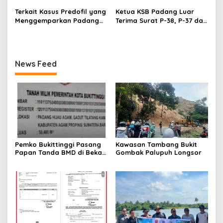
Sumatera Barat
Terkait Kasus Predofil yang
Ketua KSB Padang Luar
Menggemparkan Padang
Terima Surat P-38, P-37 dari
Luar, Tujuh Saksi Hadiri
Kejaksaan Negeri Agam
Panggilan Kejaksaan
Pengadilan Negeri Lubuk
Basung
News Feed
Pemko Bukittinggi Pasang
Kawasan Tambang Bukit
Papan Tanda BMD di Bekas
Gombak Palupuh Longsor
TPA Gadut