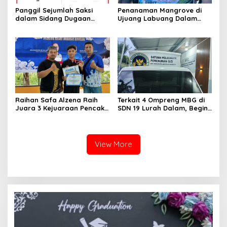
Panggil Sejumlah Saksi
Penanaman Mangrove di
dalam Sidang Dugaan
Ujuang Labuang Dalam
Kasus LGBT dengan
Rangka Hari Mangrove
Terdakwa Haji DS
Sedunia
Raihan Safa Alzena Raih
Terkait 4 Ompreng MBG di
Juara 3 Kejuaraan Pencak
SDN 19 Lurah Dalam, Begini
Silat Tingkat Pelajar Se-
Kronologisnya
Sumatera Barat
View More