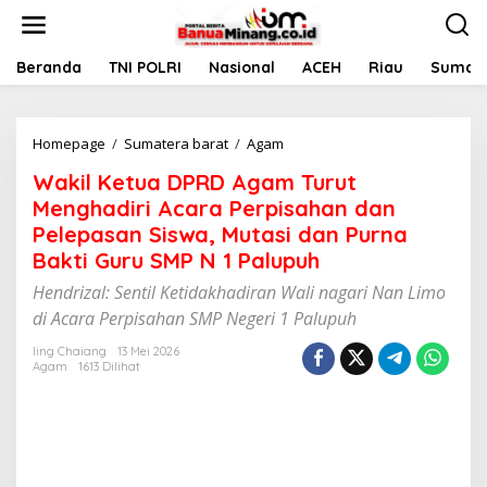
L
e
w
a
Beranda
TNI POLRI
Nasional
ACEH
Riau
Sumate
t
i
k
Homepage
/
Sumatera barat
/
Agam
W
e
a
k
Wakil Ketua DPRD Agam Turut
k
o
i
n
Menghadiri Acara Perpisahan dan
l
t
Pelepasan Siswa, Mutasi dan Purna
K
e
Bakti Guru SMP N 1 Palupuh
e
n
t
Hendrizal: Sentil Ketidakhadiran Wali nagari Nan Limo
u
di Acara Perpisahan SMP Negeri 1 Palupuh
a
D
Iing Chaiang
13 Mei 2026
P
Agam
1613 Dilihat
R
D
A
g
a
m