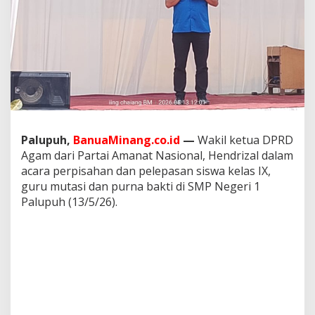
s
a
h
a
n
d
a
n
P
e
l
Palupuh,
BanuaMinang.co.id
—
Wakil ketua DPRD
e
Agam dari Partai Amanat Nasional, Hendrizal dalam
p
acara perpisahan dan pelepasan siswa kelas IX,
a
s
guru mutasi dan purna bakti di SMP Negeri 1
a
Palupuh (13/5/26).
n
S
i
s
w
a
,
M
u