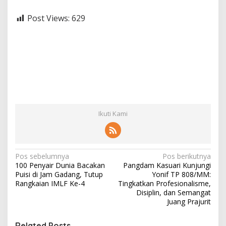
Post Views:
629
Ikuti Kami
N
Pos sebelumnya
Pos berikutnya
100 Penyair Dunia Bacakan
Pangdam Kasuari Kunjungi
a
Puisi di Jam Gadang, Tutup
Yonif TP 808/MM:
v
Rangkaian IMLF Ke-4
Tingkatkan Profesionalisme,
Disiplin, dan Semangat
i
Juang Prajurit
g
Related Posts