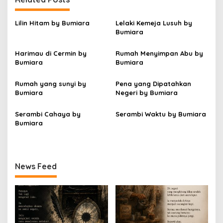
a
s
Lilin Hitam by Bumiara
Lelaki Kemeja Lusuh by
i
Bumiara
p
Harimau di Cermin by
Rumah Menyimpan Abu by
o
Bumiara
Bumiara
s
Rumah yang sunyi by
Pena yang Dipatahkan
Bumiara
Negeri by Bumiara
Serambi Cahaya by
Serambi Waktu by Bumiara
Bumiara
News Feed