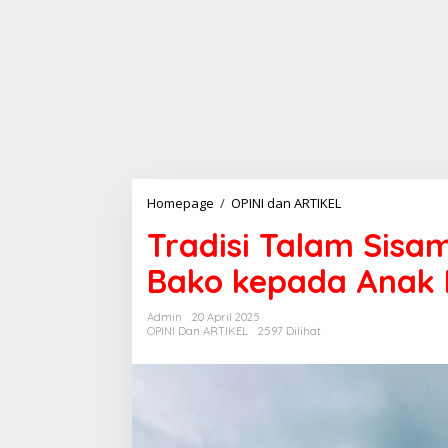
Homepage
/
OPINI dan ARTIKEL
T
r
Tradisi Talam Sis
a
d
Bako kepada Anak 
i
s
i
Admin
20 April 2025
T
OPINI Dan ARTIKEL
2597 Dilihat
a
l
a
m
S
i