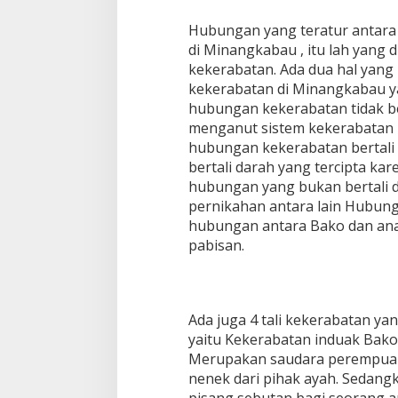
Hubungan yang teratur antara
di Minangkabau , itu lah yang
kekerabatan. Ada dua hal yan
kekerabatan di Minangkabau ya
hubungan kekerabatan tidak be
menganut sistem kekerabatan ma
hubungan kekerabatan bertali
bertali darah yang tercipta k
hubungan yang bukan bertali d
pernikahan antara lain Hubung
hubungan antara Bako dan ana
pabisan.
Ada juga 4 tali kekerabatan ya
yaitu Kekerabatan induak Bako
Merupakan saudara perempuan
nenek dari pihak ayah. Sedan
pisang sebutan bagi seorang an