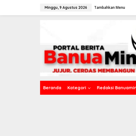
L
Tambahkan Menu
e
Minggu, 9 Agustus 2026
w
a
t
i
k
e
k
o
n
t
e
n
Beranda
Kategori
Redaksi Banuamin