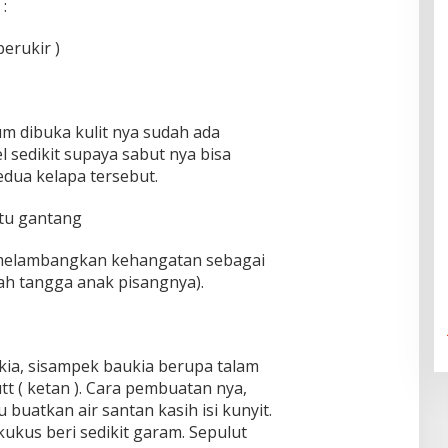
:
erukir )
um dibuka kulit nya sudah ada
l sedikit supaya sabut nya bisa
edua kelapa tersebut.
atu gantang
g melambangkan kehangatan sebagai
h tangga anak pisangnya).
ia, sisampek baukia berupa talam
tt ( ketan ). Cara pembuatan nya,
u buatkan air santan kasih isi kunyit.
 kukus beri sedikit garam. Sepulut