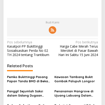
Ikuti Kami
N
Pos sebelumnya
Pos berikutnya
Kasatpol-PP Bukittinggi
Harga Cabe Merah Terus
a
Sosialisasikan Perda No 02
Meroket di Pasar Bawah
v
TH 2024 tentang Trantibum
Hari Ini Sabtu 15 Juni 2024
i
Related Posts
g
a
Pemko Bukittinggi Pasang
Kawasan Tambang Bukit
s
Papan Tanda BMD di Bekas
Gombak Palupuh Longsor
TPA Gadut
i
Panggil Sejumlah Saksi
Penanaman Mangrove di
p
dalam Sidang Dugaan
Ujuang Labuang Dalam
Kasus LGBT dengan
Rangka Hari Mangrove
o
Terdakwa Haji DS
Sedunia