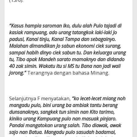
(13/6).
“Kasus hampia saroman Iko, dulu alah Pulo tajadi di
kasiak rampuang, ado urang tatangkok laki-laki Jo
padusi, Kanai tinju, Kanai Tampa dan sebagainyo.
Malahan dimandikan Jo sabun ekonomi ciek surang,
sampai habih dinyo ciek sabun tu. Dan keluarga urang
tu, Tibo apak Mandeh sarato mamaknyo dan didando
40 zak simin. Wakatu itu si MS tu Bana nan jadi wali
jorong.”
Terangnya dengan bahasa Minang.
Selanjutnya F menyatakan,
“ko lecet-lecet miang noh
mangadu pulo, bini urang ba ambiak tantu berang
dunsanaknyo, sangkek tun simin nan Kito tarimo,
kiniko urang Kampuang pulo nan masuak pinjaro.
Pandai mangatokan urang salah. Tibo diawak, awak
sajo nan Batua. Mangadu pulo sasudah badamai,