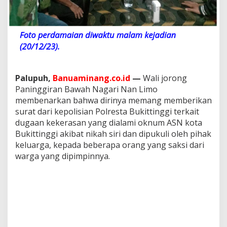
l
i
h
N
a
m
o
W
Palupuh,
Banuaminang.co.id
—
Wali jorong
a
k
Paninggiran Bawah Nagari Nan Limo
N
membenarkan bahwa dirinya memang memberikan
d
surat dari kepolisian Polresta Bukittinggi terkait
a
dugaan kekerasan yang dialami oknum ASN kota
k
,
Bukittinggi akibat nikah siri dan dipukuli oleh pihak
B
keluarga, kepada beberapa orang yang saksi dari
i
warga yang dipimpinnya.
k
o
D
i
c
a
b
u