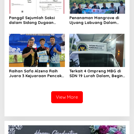
Panggil Sejumlah Saksi
Penanaman Mangrove di
dalam Sidang Dugaan
Ujuang Labuang Dalam
Kasus LGBT dengan
Rangka Hari Mangrove
Terdakwa Haji DS
Sedunia
Raihan Safa Alzena Raih
Terkait 4 Ompreng MBG di
Juara 3 Kejuaraan Pencak
SDN 19 Lurah Dalam, Begini
Silat Tingkat Pelajar Se-
Kronologisnya
Sumatera Barat
View More