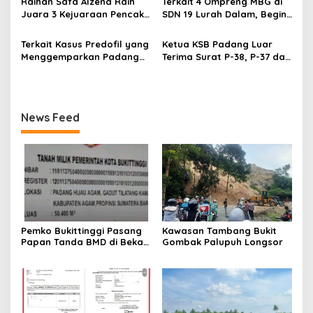
Raihan Safa Alzena Raih
Terkait 4 Ompreng MBG di
s
Juara 3 Kejuaraan Pencak
SDN 19 Lurah Dalam, Begini
Silat Tingkat Pelajar Se-
Kronologisnya
Sumatera Barat
Terkait Kasus Predofil yang
Ketua KSB Padang Luar
Menggemparkan Padang
Terima Surat P-38, P-37 dari
Luar, Tujuh Saksi Hadiri
Kejaksaan Negeri Agam
Panggilan Kejaksaan
Pengadilan Negeri Lubuk
Basung
News Feed
Pemko Bukittinggi Pasang
Kawasan Tambang Bukit
Papan Tanda BMD di Bekas
Gombak Palupuh Longsor
TPA Gadut