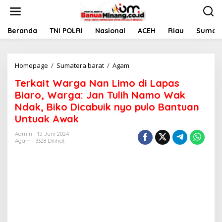
L
e
w
a
Beranda
TNI POLRI
Nasional
ACEH
Riau
Sumate
t
i
k
Homepage
/
Sumatera barat
/
Agam
T
e
e
k
Terkait Warga Nan Limo di Lapas
r
o
k
n
Biaro, Warga: Jan Tulih Namo Wak
a
t
Ndak, Biko Dicabuik nyo pulo Bantuan
i
e
Untuak Awak
t
n
W
Admin
15 Juni 2024
a
Agam
3328 Dilihat
r
g
a
N
a
n
L
i
m