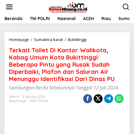
L
e
w
a
Beranda
TNI POLRI
Nasional
ACEH
Riau
Sumate
t
i
k
Homepage
/
Sumatera barat
/
Bukittinggi
T
e
e
k
Terkait Toilet Di Kantor Walikota,
r
o
k
n
Kabag Umum Kota Bukittinggi:
a
t
Beberapa Pintu yang Rusak Sudah
i
e
Diperbaiki, Plafon dan Saluran Air
t
n
T
Menunggu Identifikasi Dari Dinas PU
o
Sambungan Berita Sebelumnya Tanggal 12 Juli 2024
i
l
Admin
3 Agustus 2024
e
Bukittinggi
4547 Dilihat
t
D
i
K
a
n