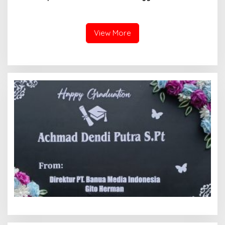
Tanah yang Sah Adalah
Kota hingga Polemik Lahan
Milik Yayasan Berdasarkan
Kampus UFDK
Putusan Mahkamah Agung
Nomor 2108/K/Pdt/2022
View More