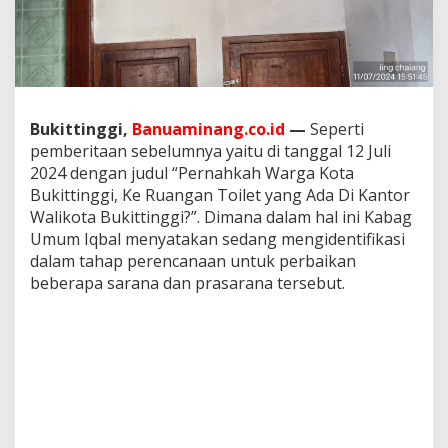
B
u
k
i
t
t
i
Bukittinggi,
Banuaminang.co.id
—
Seperti
n
pemberitaan sebelumnya yaitu di tanggal 12 Juli
g
2024 dengan judul “Pernahkah Warga Kota
g
i
Bukittinggi, Ke Ruangan Toilet yang Ada Di Kantor
:
Walikota Bukittinggi?”. Dimana dalam hal ini Kabag
B
Umum Iqbal menyatakan sedang mengidentifikasi
e
dalam tahap perencanaan untuk perbaikan
b
e
beberapa sarana dan prasarana tersebut.
r
a
p
a
P
i
n
t
u