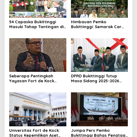
54 Capaska Bukittinggi
Himbauan Pemko
Masuki Tahap Tantingan di
Bukittinggi: Semarak Car
Desa Bahagia
Free Day dalam Rangka
HUT ke I Komando Daerah
Militer (KODAM) XX/Tuanku
Imam Bonjol
Seberapa Pentingkah
DPRD Bukittinggi Tutup
Yayasan Fort de Kock
Masa Sidang 2025-2026
Mendongkrak
Dan Buka Masa Sidang
Perekonomian Masyarakat
2026-2027, Wako Ramlan
Jam Gadang?
Beri Apresiasi
Universitas Fort de Kock:
Jumpa Pers Pemko
Status Kepemilikan Aset
Bukittinggi Bahas Penataan