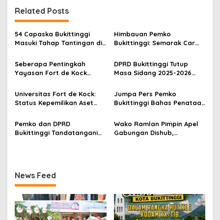
g
Related Posts
a
s
54 Capaska Bukittinggi
Himbauan Pemko
Masuki Tahap Tantingan di
Bukittinggi: Semarak Car
i
Desa Bahagia
Free Day dalam Rangka
p
HUT ke I Komando Daerah
Seberapa Pentingkah
DPRD Bukittinggi Tutup
Militer (KODAM) XX/Tuanku
Yayasan Fort de Kock
Masa Sidang 2025-2026
o
Imam Bonjol
Mendongkrak
Dan Buka Masa Sidang
s
Perekonomian Masyarakat
2026-2027, Wako Ramlan
Universitas Fort de Kock:
Jumpa Pers Pemko
Jam Gadang?
Beri Apresiasi
Status Kepemilikan Aset
Bukittinggi Bahas Penataan
Tanah yang Sah Adalah
Kota hingga Polemik Lahan
Milik Yayasan Berdasarkan
Kampus UFDK
Pemko dan DPRD
Wako Ramlan Pimpin Apel
Putusan Mahkamah Agung
Bukittinggi Tandatangani
Gabungan Dishub,
Nomor 2108/K/Pdt/2022
Nota Kesepakatan
Tekankan Pelayanan dan
Perubahan KUA-PPAS APBD
Persiapan Angkutan Gratis
2026
Pelajar
News Feed