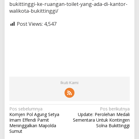
bukittinggi-ke-ruangan-toilet-yang-ada-di-kantor-
walikota-bukittinggi/
Post Views:
4,547
Ikuti Kami
N
Pos sebelumnya
Pos berikutnya
Komjen Pol Agung Setya
Update: Perolehan Medali
a
Imam Effendi Pamit
Sementara Untuk Kontingen
v
Meninggalkan Mapolda
Solna Bukittinggi
Sumut
i