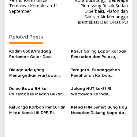
v
Permohonan untuk
Kota Bukittinggi: Beberapa
Terdakwa Komplotan 11
Pintu yang Rusak Sudah
i
September
Diperbaiki, Plafon dan
Saluran Air Menunggu
g
Identifikasi Dari Dinas PU
a
s
Related Posts
i
p
Kodim 0308/Padang
Kasus Saling Lapor Korban
Pariaman Gelar Doa
Pencurian dan Pelaku,
o
Bersama Sambut HUT ke-1
Ketua DPW FRN Sumut Roy
Kodam XX/Tuanku Imam
Nasution Minta
s
Diduga Ada yang
Ternyata, Penangguhan
Bonjol
Kapolrestabes Medan
Menargetkan Wartawan
Penahanan Korban
Tempuh Restorative Justice
Leo Sembiring Jadi
Pencurian Jadi Tersangka
agar Konflik Tak Berlarut-
Tersangka dan Dpo Karena
di Polrestabes Medan
Demo Bawa BH ke
Jelang HUT ke-81 RI,
larut
Membantu Polisi
Setelah Membantu Polisi
Polrestabes Medan Bukan
Wartawan Korban
Menangkap Maling di Toko
Menangkap Maling Atas
untuk Melecehkan Siapa
Pencurian yang Membantu
Usaha Keluarganya
Atensi Ketua Komisi III DPR
Pun, Melainkan Simbol Kritik
Polisi Menangkap Pelaku
Keluarga Korban Pencurian
Ketua FRN Sumut Bung Roy
RI Bapak Habiburokhman
dan Rasa Kecewa
Jadi Tersangka Berharap
Minta Komisi III DPR RI
Nasution Dukung Kapolda
Lambatnya Penanganan
Perhatian Presiden
Pantau Penanganan
Sumut dan Kapolrestabes
Pekara di Polrestabes
Prabowo
Laporan Dugaan Penipuan
Medan Tangkap Terlapor
Medan
Bermodus Surat
Kasus Dugaan Penipuan
Perdamaian dan Dugaan
dan Fitnah