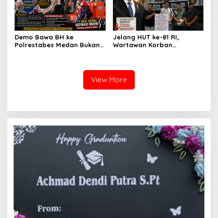
RI Bapak Habiburokhman
Demo Bawa BH ke
Jelang HUT ke-81 RI,
Polrestabes Medan Bukan
Wartawan Korban
untuk Melecehkan Siapa
Pencurian yang Membantu
Pun, Melainkan Simbol Kritik
Polisi Menangkap Pelaku
dan Rasa Kecewa
Jadi Tersangka Berharap
Lambatnya Penanganan
Perhatian Presiden
View More
Pekara di Polrestabes
Prabowo
Medan