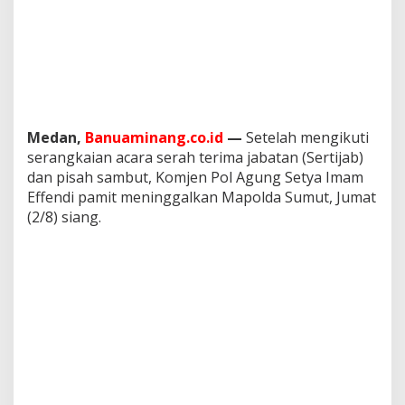
l
k
a
n
M
a
p
o
Medan,
Banuaminang.co.id
—
Setelah mengikuti
l
serangkaian acara serah terima jabatan (Sertijab)
d
a
dan pisah sambut, Komjen Pol Agung Setya Imam
S
Effendi pamit meninggalkan Mapolda Sumut, Jumat
u
(2/8) siang.
m
u
t