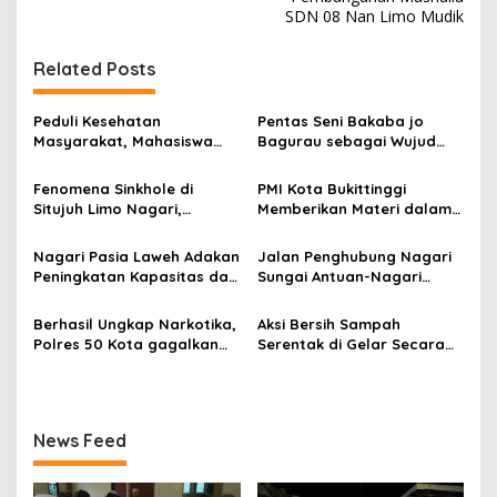
v
SDN 08 Nan Limo Mudik
i
g
Related Posts
a
s
Peduli Kesehatan
Pentas Seni Bakaba jo
Masyarakat, Mahasiswa
Bagurau sebagai Wujud
i
KKN Reguler I Unand 2026
Kebersamaan KKN Unand di
p
Adakan Medical Check Up
Nagari Batu Hampar
Fenomena Sinkhole di
PMI Kota Bukittinggi
di Suayan
Situjuh Limo Nagari,
Memberikan Materi dalam
o
Dilakukan Pengecekan
Acara workshop dan
s
Lapangan
Pengukuhan Anggota Baru
Nagari Pasia Laweh Adakan
Jalan Penghubung Nagari
PMR MTsN 7 Agam
Peningkatan Kapasitas dan
Sungai Antuan-Nagari
Studi Tiru UMKM ke
Simpang Kapuak Butuh
Pangkalan
Perhatian Pemerintah
Berhasil Ungkap Narkotika,
Aksi Bersih Sampah
Polres 50 Kota gagalkan
Serentak di Gelar Secara
Peredaran 54,1 Kg Ganja
Bersama-sama di Pasar
Dangung-dangung
News Feed