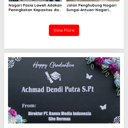
Nagari Pasia Laweh Adakan
Jalan Penghubung Nagari
Peningkatan Kapasitas dan
Sungai Antuan-Nagari
Studi Tiru UMKM ke
Simpang Kapuak Butuh
Pangkalan
Perhatian Pemerintah
View More