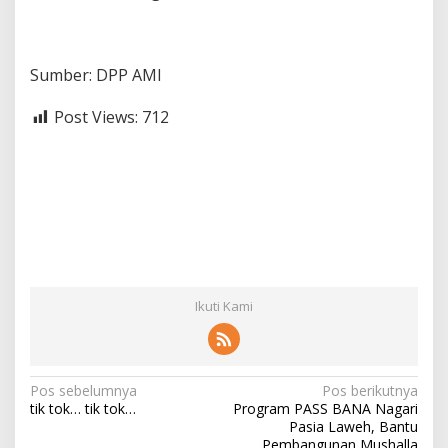
Sumber: DPP AMI
Post Views:
712
Ikuti Kami
N
Pos sebelumnya
Pos berikutnya
tik tok… tik tok…
Program PASS BANA Nagari
a
Pasia Laweh, Bantu
Pembangunan Mushalla