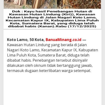
l
a
k
a
n
L
i
a
r
Koto Lamo, 50 Kota,
BanuaMinang.co.id
—
,
B
Kawasan Hutan Lindung yang berada di Jalan
e
Nagari Koto Lamo, Kecamatan Kapur IX, Kabupaten
n
Lima Puluh Kota, Sumatera Barat, diduga telah
a
dibabat habis. Penebangan tersebut disinyalir
r
dilakukan oleh oknum tidak bertanggung jawab,
k
a
termasuk dugaan keterlibatan warga setempat.
h
O
k
n
u
m
W
a