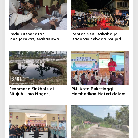
Peduli Kesehatan
Pentas Seni Bakaba jo
Masyarakat, Mahasiswa
Bagurau sebagai Wujud
KKN Reguler I Unand 2026
Kebersamaan KKN Unand di
Adakan Medical Check Up
Nagari Batu Hampar
di Suayan
Fenomena Sinkhole di
PMI Kota Bukittinggi
Situjuh Limo Nagari,
Memberikan Materi dalam
Dilakukan Pengecekan
Acara workshop dan
Lapangan
Pengukuhan Anggota Baru
PMR MTsN 7 Agam