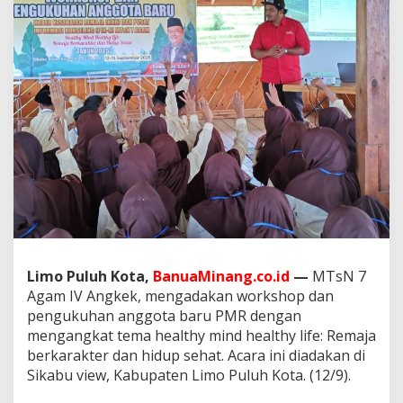
M
e
m
b
e
r
i
k
a
n
M
a
t
e
r
i
d
Limo Puluh Kota,
BanuaMinang.co.id
—
MTsN 7
a
Agam IV Angkek, mengadakan workshop dan
l
pengukuhan anggota baru PMR dengan
a
m
mengangkat tema healthy mind healthy life: Remaja
A
berkarakter dan hidup sehat. Acara ini diadakan di
c
Sikabu view, Kabupaten Limo Puluh Kota. (12/9).
a
r