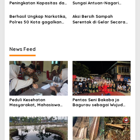
Peningkatan Kapasitas dan
Sungai Antuan-Nagari
Studi Tiru UMKM ke
Simpang Kapuak Butuh
Pangkalan
Perhatian Pemerintah
Berhasil Ungkap Narkotika,
Aksi Bersih Sampah
Polres 50 Kota gagalkan
Serentak di Gelar Secara
Peredaran 54,1 Kg Ganja
Bersama-sama di Pasar
Dangung-dangung
News Feed
Peduli Kesehatan
Pentas Seni Bakaba jo
Masyarakat, Mahasiswa
Bagurau sebagai Wujud
KKN Reguler I Unand 2026
Kebersamaan KKN Unand di
Adakan Medical Check Up
Nagari Batu Hampar
di Suayan