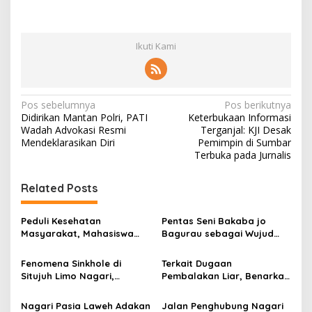
Ikuti Kami
N
Pos sebelumnya
Pos berikutnya
Didirikan Mantan Polri, PATI
Keterbukaan Informasi
a
Wadah Advokasi Resmi
Terganjal: KJI Desak
v
Mendeklarasikan Diri
Pemimpin di Sumbar
Terbuka pada Jurnalis
i
g
Related Posts
a
s
Peduli Kesehatan
Pentas Seni Bakaba jo
Masyarakat, Mahasiswa
Bagurau sebagai Wujud
i
KKN Reguler I Unand 2026
Kebersamaan KKN Unand di
p
Adakan Medical Check Up
Nagari Batu Hampar
Fenomena Sinkhole di
Terkait Dugaan
di Suayan
Situjuh Limo Nagari,
Pembalakan Liar, Benarkah
o
Dilakukan Pengecekan
Oknum Wali Nagari Turut
s
Lapangan
Terlibat?
Nagari Pasia Laweh Adakan
Jalan Penghubung Nagari