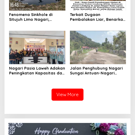
Fenomena Sinkhole di
Terkait Dugaan
Situjuh Limo Nagari,
Pembalakan Liar, Benarkah
Dilakukan Pengecekan
Oknum Wali Nagari Turut
Lapangan
Terlibat?
Nagari Pasia Laweh Adakan
Jalan Penghubung Nagari
Peningkatan Kapasitas dan
Sungai Antuan-Nagari
Studi Tiru UMKM ke
Simpang Kapuak Butuh
Pangkalan
Perhatian Pemerintah
View More