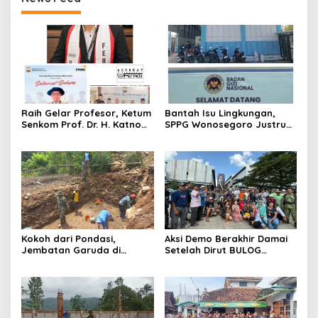
Raih Gelar Profesor, Ketum
Bantah Isu Lingkungan,
Senkom Prof. Dr. H. Katno
SPPG Wonosegoro Justru
Hadi Sampaikan Orasi
Jadi Motor Ekonomi Warga
Ilmiah tentang Paradigma
Boyolali
Baru Pariwisata dan
Ketahanan Ekonomi
Kokoh dari Pondasi,
Aksi Demo Berakhir Damai
Jembatan Garuda di
Setelah Dirut BULOG
Nglembu Dikebut: Cakar
Pastikan di tahun 2026
Ayam Disiapkan Tahan
Menyerap Tebu Petani
Beban Maksimal
Blora melalui PT GMM
Sesuai Harga Pemerintah