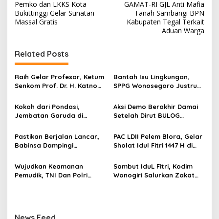
Pemko dan LKKS Kota
GAMAT-RI GJL Anti Mafia
a
Bukittinggi Gelar Sunatan
Tanah Sambangi BPN
v
Massal Gratis
Kabupaten Tegal Terkait
Aduan Warga
i
g
Related Posts
a
s
Raih Gelar Profesor, Ketum
Bantah Isu Lingkungan,
Senkom Prof. Dr. H. Katno
SPPG Wonosegoro Justru
i
Hadi Sampaikan Orasi
Jadi Motor Ekonomi Warga
p
Ilmiah tentang Paradigma
Boyolali
Kokoh dari Pondasi,
Aksi Demo Berakhir Damai
Baru Pariwisata dan
Jembatan Garuda di
Setelah Dirut BULOG
o
Ketahanan Ekonomi
Nglembu Dikebut: Cakar
Pastikan di tahun 2026
s
Ayam Disiapkan Tahan
Menyerap Tebu Petani
Pastikan Berjalan Lancar,
PAC LDII Pelem Blora, Gelar
Beban Maksimal
Blora melalui PT GMM
Babinsa Dampingi
Sholat Idul Fitri 1447 H di
Sesuai Harga Pemerintah
Pembangunan KDKMP
Halaman Masjid Nur Huda
Mindi
Wujudkan Keamanan
Sambut IduL Fitri, Kodim
Pemudik, TNI Dan Polri
Wonogiri Salurkan Zakat
Laksanakan Patroli
Fitra Dan Tali Asih Kepada
Pengamanan Di Terminal
Warga
Angkutan
News Feed