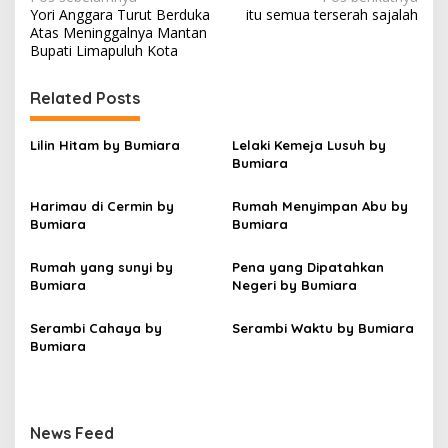
N
Yori Anggara Turut Berduka
itu semua terserah sajalah
a
Atas Meninggalnya Mantan
v
Bupati Limapuluh Kota
i
Related Posts
g
a
Lilin Hitam by Bumiara
Lelaki Kemeja Lusuh by
s
Bumiara
i
Harimau di Cermin by
Rumah Menyimpan Abu by
p
Bumiara
Bumiara
o
Rumah yang sunyi by
Pena yang Dipatahkan
s
Bumiara
Negeri by Bumiara
Serambi Cahaya by
Serambi Waktu by Bumiara
Bumiara
News Feed