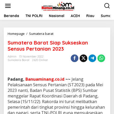
L
e
w
a
Beranda
TNI POLRI
Nasional
ACEH
Riau
Sumate
t
i
k
Homepage
/
Sumatera barat
S
e
u
k
Sumatera Barat Siap Sukseskan
m
o
a
n
Sensus Pertanian 2023
t
t
e
e
Admin
15 November 2022
Sumatera Barat
2620 Dilihat
r
n
a
B
a
Padang,
Banuaminang.co.id
~~
Jelang
r
a
Pelaksanaan Sensus Pertanian (ST2023) pada Mei
t
2023 nanti, Badan Pusat Statistik (BPS) Sumbar
S
menggelar Rapat Koordinasi Daerah di Padang,
i
Selasa (15/11/22). Rakorda ini turut melibatkan
a
pemerintah dari tingkat provinsi hingga kelurahan
p
S
dan nagari, serta TNI-POLRI guna mensukseskan