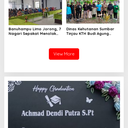
Banuhampu Limo Jorong, 7
Dinas Kehutanan Sumbar
Nagari Sepakat Menolak
Tinjau KTH Budi Agung
Tol Melewati Banuhampu
Lestari Dalam Kesiapan
Menerima Bantuan
View More