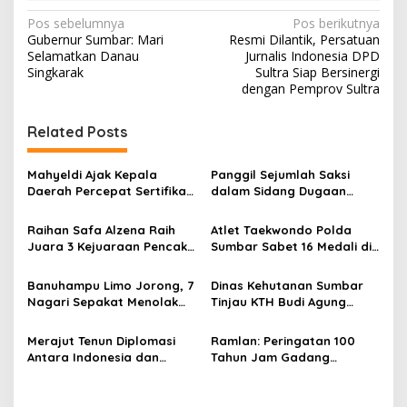
N
Pos sebelumnya
Pos berikutnya
Gubernur Sumbar: Mari
Resmi Dilantik, Persatuan
a
Selamatkan Danau
Jurnalis Indonesia DPD
v
Singkarak
Sultra Siap Bersinergi
dengan Pemprov Sultra
i
g
Related Posts
a
s
Mahyeldi Ajak Kepala
Panggil Sejumlah Saksi
Daerah Percepat Sertifikasi
dalam Sidang Dugaan
i
Halal, Bidik Sumbar Jadi
Kasus LGBT dengan
p
Pusat Ekosistem Halal
Terdakwa Haji DS
Raihan Safa Alzena Raih
Atlet Taekwondo Polda
Nasional
Juara 3 Kejuaraan Pencak
Sumbar Sabet 16 Medali di
o
Silat Tingkat Pelajar Se-
Kapolri Cup 2026
s
Sumatera Barat
Banuhampu Limo Jorong, 7
Dinas Kehutanan Sumbar
Nagari Sepakat Menolak
Tinjau KTH Budi Agung
Tol Melewati Banuhampu
Lestari Dalam Kesiapan
Menerima Bantuan
Merajut Tenun Diplomasi
Ramlan: Peringatan 100
Antara Indonesia dan
Tahun Jam Gadang
Belanda
Momentum Memperkuat
Identitas Bukittinggi
sebagai Kota Perjuangan,