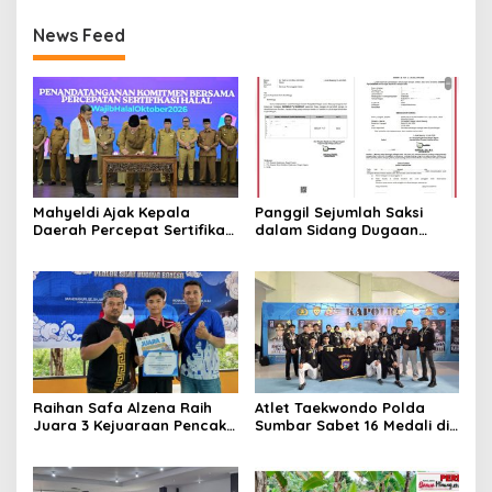
Kota Sejarah, dan Pusat
News Feed
Kebudayaan
Mahyeldi Ajak Kepala
Panggil Sejumlah Saksi
Daerah Percepat Sertifikasi
dalam Sidang Dugaan
Halal, Bidik Sumbar Jadi
Kasus LGBT dengan
Pusat Ekosistem Halal
Terdakwa Haji DS
Nasional
Raihan Safa Alzena Raih
Atlet Taekwondo Polda
Juara 3 Kejuaraan Pencak
Sumbar Sabet 16 Medali di
Silat Tingkat Pelajar Se-
Kapolri Cup 2026
Sumatera Barat