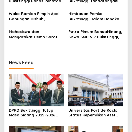
Bukittinggi Bahas Penataan
Bukittinggi Tandatangani
Nomor 2108/K/Pdt/2022
s
Kota hingga Polemik Lahan
Nota Kesepakatan
Kampus UFDK
Perubahan KUA-PPAS APBD
Wako Ramlan Pimpin Apel
Himbauan Pemko
2026
Gabungan Dishub,
Bukittinggi Dalam Rangka
Tekankan Pelayanan dan
Menyemarakkan Hari Ulang
Persiapan Angkutan Gratis
Tahun ke-81 Kemerdekaan
Mahasiswa dan
Putra Pimum BanuaMinang,
Pelajar
Republik Indonesia
Masyarakat Demo Soroti
Siswa SMP N 7 Bukittinggi,
Dugaan Kekerasan Satpol
Raih Medali Emas Kelas
PP, GMNI Bukittinggi
Festival Komite Pemula
Kecewa Wali Kota dan
Berat 40 Kg dalam
DPRD Tak Hadir Temui
Kejuaraan Karate Jam
News Feed
Massa Aksi
Gadang Inkanas Bukittinggi
DPRD Bukittinggi Tutup
Universitas Fort de Kock:
Masa Sidang 2025-2026
Status Kepemilikan Aset
Dan Buka Masa Sidang
Tanah yang Sah Adalah
2026-2027, Wako Ramlan
Milik Yayasan Berdasarkan
Beri Apresiasi
Putusan Mahkamah Agung