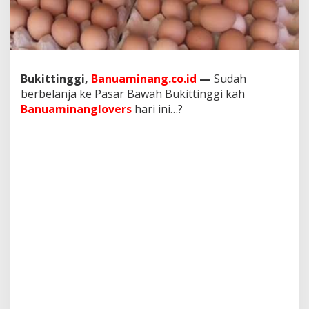
P
a
s
a
r
B
Bukittinggi,
Banuaminang.co.id
—
Sudah
a
berbelanja ke Pasar Bawah Bukittinggi kah
w
a
Banuaminanglovers
hari ini…?
h
H
a
r
i
I
n
i
?