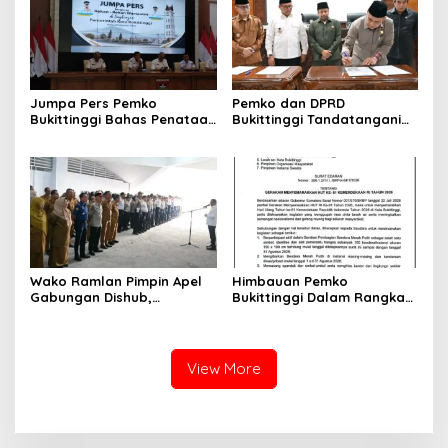
Nomor 2108/K/Pdt/2022
Jumpa Pers Pemko
Pemko dan DPRD
Bukittinggi Bahas Penataan
Bukittinggi Tandatangani
Kota hingga Polemik Lahan
Nota Kesepakatan
Kampus UFDK
Perubahan KUA-PPAS APBD
2026
Wako Ramlan Pimpin Apel
Himbauan Pemko
Gabungan Dishub,
Bukittinggi Dalam Rangka
Tekankan Pelayanan dan
Menyemarakkan Hari Ulang
Persiapan Angkutan Gratis
Tahun ke-81 Kemerdekaan
Pelajar
Republik Indonesia
View More