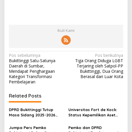
Ikuti Kami
N
Pos sebelumnya
Pos berikutnya
Bukittinggi Satu-Satunya
Tiga Orang Diduga LGBT
a
Daerah di Sumbar,
Terjaring oleh Satpol-PP
v
Mendapat Penghargaan
Bukittinggi, Dua Orang
Kategori Transformasi
Berasal dari Luar Kota
i
Pembelajaran
g
Related Posts
a
s
DPRD Bukittinggi Tutup
Universitas Fort de Kock:
i
Masa Sidang 2025-2026
Status Kepemilikan Aset
p
Dan Buka Masa Sidang
Tanah yang Sah Adalah
2026-2027, Wako Ramlan
Milik Yayasan Berdasarkan
Jumpa Pers Pemko
Pemko dan DPRD
o
Beri Apresiasi
Putusan Mahkamah Agung