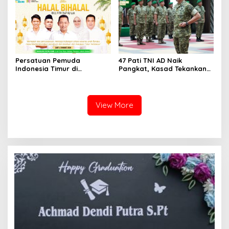
dengan Citra Nan Anggun
Sukseskan 100 Tahun Jam
Gadang
Persatuan Pemuda
47 Pati TNI AD Naik
Indonesia Timur di
Pangkat, Kasad Tekankan
Jabodetabek, Halalbihalal
Kepemimpinan dan
Bertajuk “Torang Samua
Adaptasi
Basudara”
View More