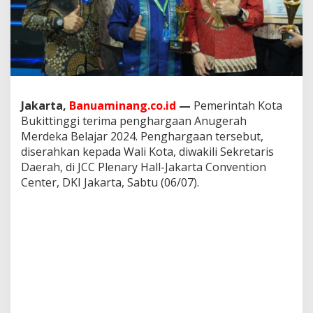
t
u
n
y
a
D
a
e
Jakarta,
Banuaminang.co.id
—
Pemerintah Kota
r
a
Bukittinggi terima penghargaan Anugerah
h
Merdeka Belajar 2024. Penghargaan tersebut,
d
diserahkan kepada Wali Kota, diwakili Sekretaris
i
Daerah, di JCC Plenary Hall-Jakarta Convention
S
Center, DKI Jakarta, Sabtu (06/07).
u
m
b
a
r
,
M
e
n
d
a