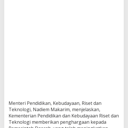
n
s
f
o
r
m
a
s
i
P
e
m
b
e
l
a
j
a
r
a
Menteri Pendidikan, Kebudayaan, Riset dan
n
Teknologi, Nadiem Makarim, menjelaskan,
Kementerian Pendidikan dan Kebudayaan Riset dan
Teknologi memberikan penghargaan kepada