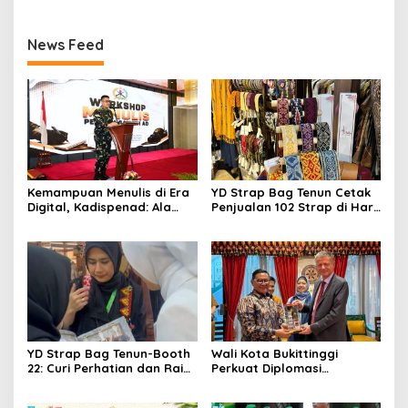
Kebudayaan
News Feed
Kemampuan Menulis di Era
YD Strap Bag Tenun Cetak
Digital, Kadispenad: Ala
Penjualan 102 Strap di Hari
Bisa Karena Biasa
Kedua PERSIT BISA Vol. II
2026, Bukti Wastra
Nusantara Kian Digemari
YD Strap Bag Tenun-Booth
Wali Kota Bukittinggi
22: Curi Perhatian dan Raih
Perkuat Diplomasi
Antusiasme Pengunjung
Internasional dengan
Memandang Wastra
Dubes Belanda dan Jerman