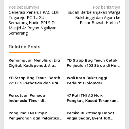
N
Pos sebelumnya
Pos berikutnya
Generasi Penerus PAC LDII
Sudah Berbelanjakah Warga
a
Tugurejo PC TUGU
Bukittinggi dan Agam ke
v
Semarang Hadiri PPLS Di
Pasar Bawah Hari Ini?
Masjid Ar Royan Ngaliyan
i
Semarang
g
Related Posts
a
s
Kemampuan Menulis di Era
YD Strap Bag Tenun Cetak
i
Digital, Kadispenad: Ala
Penjualan 102 Strap di Hari
p
Bisa Karena Biasa
Kedua PERSIT BISA Vol. II
2026, Bukti Wastra
YD Strap Bag Tenun-Booth
Wali Kota Bukittinggi
o
Nusantara Kian Digemari
22: Curi Perhatian dan Raih
Perkuat Diplomasi
s
Antusiasme Pengunjung
Internasional dengan
Memandang Wastra
Dubes Belanda dan Jerman
Persatuan Pemuda
47 Pati TNI AD Naik
dengan Citra Nan Anggun
Sukseskan 100 Tahun Jam
Indonesia Timur di
Pangkat, Kasad Tekankan
Gadang
Jabodetabek, Halalbihalal
Kepemimpinan dan
Bertajuk “Torang Samua
Adaptasi
Panglima TNI Pimpin
Pemko Bukittinggi Dapat
Basudara”
Penyerahan dan Pelantikan
Angin Segar, Event 100
Jabatan di Lingkungan TNI
Tahun Jam Gadang Dapat
Dukungan Kementerian