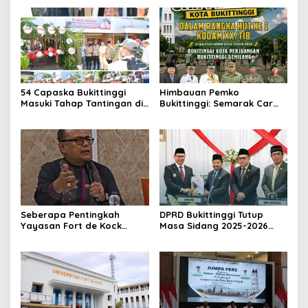
54 Capaska Bukittinggi
Himbauan Pemko
Masuki Tahap Tantingan di
Bukittinggi: Semarak Car
Desa Bahagia
Free Day dalam Rangka
HUT ke I Komando Daerah
Militer (KODAM) XX/Tuanku
Imam Bonjol
Seberapa Pentingkah
DPRD Bukittinggi Tutup
Yayasan Fort de Kock
Masa Sidang 2025-2026
Mendongkrak
Dan Buka Masa Sidang
Perekonomian Masyarakat
2026-2027, Wako Ramlan
Jam Gadang?
Beri Apresiasi