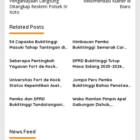
Penganiayaan Langsung
Rekomendasi Kuliner di
v
Ditangkap Reskrim Polsek IV
Biaro
Koto
i
g
Related Posts
a
s
54 Capaska Bukittinggi
Himbauan Pemko
Masuki Tahap Tantingan di
Bukittinggi: Semarak Car
i
Desa Bahagia
Free Day dalam Rangka
p
HUT ke I Komando Daerah
Seberapa Pentingkah
DPRD Bukittinggi Tutup
Militer (KODAM) XX/Tuanku
Yayasan Fort de Kock
Masa Sidang 2025-2026
o
Imam Bonjol
Mendongkrak
Dan Buka Masa Sidang
s
Perekonomian Masyarakat
2026-2027, Wako Ramlan
Universitas Fort de Kock:
Jumpa Pers Pemko
Jam Gadang?
Beri Apresiasi
Status Kepemilikan Aset
Bukittinggi Bahas Penataan
Tanah yang Sah Adalah
Kota hingga Polemik Lahan
Milik Yayasan Berdasarkan
Kampus UFDK
Pemko dan DPRD
Wako Ramlan Pimpin Apel
Putusan Mahkamah Agung
Bukittinggi Tandatangani
Gabungan Dishub,
Nomor 2108/K/Pdt/2022
Nota Kesepakatan
Tekankan Pelayanan dan
Perubahan KUA-PPAS APBD
Persiapan Angkutan Gratis
2026
Pelajar
News Feed