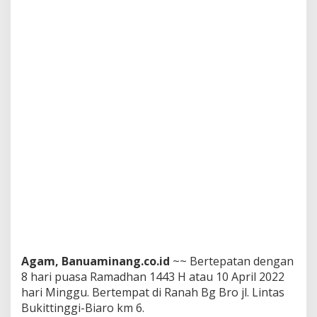
s
a
m
a
Agam, Banuaminang.co.id
~~ Bertepatan dengan
8 hari puasa Ramadhan 1443 H atau 10 April 2022
hari Minggu. Bertempat di Ranah Bg Bro jl. Lintas
Bukittinggi-Biaro km 6.