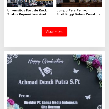
Universitas Fort de Kock:
Jumpa Pers Pemko
Status Kepemilikan Aset
Bukittinggi Bahas Penataan
Tanah yang Sah Adalah
Kota hingga Polemik Lahan
Milik Yayasan Berdasarkan
Kampus UFDK
Putusan Mahkamah Agung
Nomor 2108/K/Pdt/2022
View More