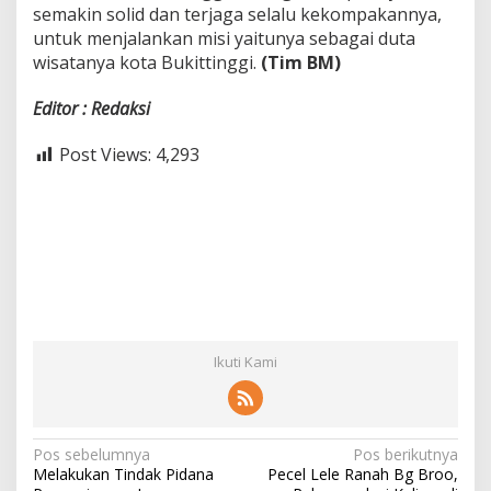
semakin solid dan terjaga selalu kekompakannya,
untuk menjalankan misi yaitunya sebagai duta
wisatanya kota Bukittinggi.
(Tim BM)
Editor : Redaksi
Post Views:
4,293
Ikuti Kami
N
Pos sebelumnya
Pos berikutnya
Melakukan Tindak Pidana
Pecel Lele Ranah Bg Broo,
a