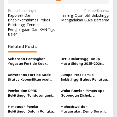
N
Pos sebelumnya
Pos berikutnya
Kapolsek Dan
Sinergi Otomotif Bukittinggi
a
Bhabinkamtibmas Polres
Mengadakan Buka Bersama
v
Bukittinggi Terima
Penghargaan Dari KAN Tigo
i
Baleh
g
Related Posts
a
s
Seberapa Pentingkah
DPRD Bukittinggi Tutup
i
Yayasan Fort de Kock
Masa Sidang 2025-2026
p
Mendongkrak
Dan Buka Masa Sidang
Perekonomian Masyarakat
2026-2027, Wako Ramlan
Universitas Fort de Kock:
Jumpa Pers Pemko
o
Jam Gadang?
Beri Apresiasi
Status Kepemilikan Aset
Bukittinggi Bahas Penataan
s
Tanah yang Sah Adalah
Kota hingga Polemik Lahan
Milik Yayasan Berdasarkan
Kampus UFDK
Pemko dan DPRD
Wako Ramlan Pimpin Apel
Putusan Mahkamah Agung
Bukittinggi Tandatangani
Gabungan Dishub,
Nomor 2108/K/Pdt/2022
Nota Kesepakatan
Tekankan Pelayanan dan
Perubahan KUA-PPAS APBD
Persiapan Angkutan Gratis
Himbauan Pemko
Mahasiswa dan
2026
Pelajar
Bukittinggi Dalam Rangka
Masyarakat Demo Soroti
Menyemarakkan Hari Ulang
Dugaan Kekerasan Satpol