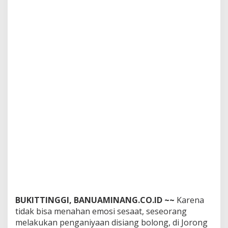
t
a
n
g
k
a
p
R
e
s
k
r
i
m
P
o
l
s
e
k
I
V
BUKITTINGGI, BANUAMINANG.CO.ID ~~
Karena
K
tidak bisa menahan emosi sesaat, seseorang
o
melakukan penganiyaan disiang bolong, di Jorong
t