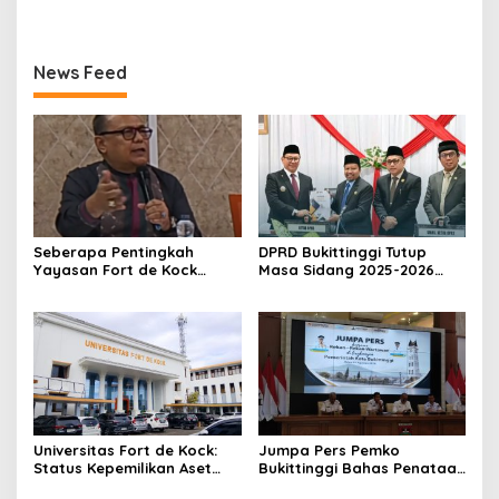
Tahun ke-81 Kemerdekaan
PP, GMNI Bukittinggi
Republik Indonesia
Kecewa Wali Kota dan
DPRD Tak Hadir Temui
News Feed
Massa Aksi
Seberapa Pentingkah
DPRD Bukittinggi Tutup
Yayasan Fort de Kock
Masa Sidang 2025-2026
Mendongkrak
Dan Buka Masa Sidang
Perekonomian Masyarakat
2026-2027, Wako Ramlan
Jam Gadang?
Beri Apresiasi
Universitas Fort de Kock:
Jumpa Pers Pemko
Status Kepemilikan Aset
Bukittinggi Bahas Penataan
Tanah yang Sah Adalah
Kota hingga Polemik Lahan