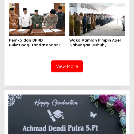
Milik Yayasan Berdasarkan
Kampus UFDK
Putusan Mahkamah Agung
Nomor 2108/K/Pdt/2022
Pemko dan DPRD
Wako Ramlan Pimpin Apel
Bukittinggi Tandatangani
Gabungan Dishub,
Nota Kesepakatan
Tekankan Pelayanan dan
Perubahan KUA-PPAS APBD
Persiapan Angkutan Gratis
2026
Pelajar
View More