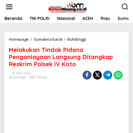
L
e
w
a
Beranda
TNI POLRI
Nasional
ACEH
Riau
Sumate
t
i
k
Homepage
/
Sumatera barat
/
Bukittinggi
M
e
e
k
Melakukan Tindak Pidana
l
o
a
n
Penganiayaan Langsung Ditangkap
k
t
Reskrim Polsek IV Koto
u
e
k
n
10 April 2022
a
Bukittinggi
4185 Dilihat
n
T
i
n
d
a
k
P
i
d