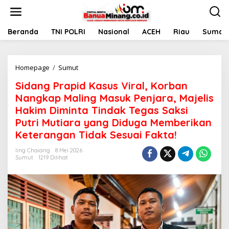
L
e
w
a
Beranda
TNI POLRI
Nasional
ACEH
Riau
Sumate
t
i
k
Homepage
/
Sumut
S
e
i
k
Sidang Prapid Kasus Viral, Korban
d
o
a
n
Nangkap Maling Masuk Penjara, Majelis
n
t
Hakim Diminta Tindak Tegas Saksi
g
e
Putri Mutiara yang Diduga Memberikan
P
n
r
Keterangan Tidak Sesuai Fakta!
a
p
Iing Chaiang
8 Mei 2026
Sumut
1219 Dilihat
i
d
K
a
s
u
s
V