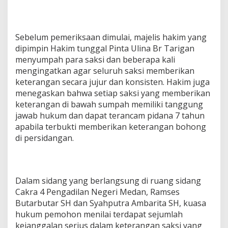
i
k
a
n
Sebelum pemeriksaan dimulai, majelis hakim yang
K
dipimpin Hakim tunggal Pinta Ulina Br Tarigan
e
menyumpah para saksi dan beberapa kali
t
mengingatkan agar seluruh saksi memberikan
e
keterangan secara jujur dan konsisten. Hakim juga
r
a
menegaskan bahwa setiap saksi yang memberikan
n
keterangan di bawah sumpah memiliki tanggung
g
jawab hukum dan dapat terancam pidana 7 tahun
a
apabila terbukti memberikan keterangan bohong
n
T
di persidangan.
i
d
a
k
Dalam sidang yang berlangsung di ruang sidang
S
Cakra 4 Pengadilan Negeri Medan, Ramses
e
s
Butarbutar SH dan Syahputra Ambarita SH, kuasa
u
hukum pemohon menilai terdapat sejumlah
a
kejanggalan serius dalam keterangan saksi yang