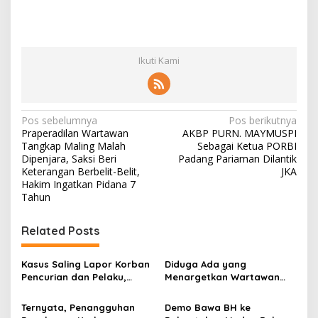
Ikuti Kami
N
Pos sebelumnya
Pos berikutnya
Praperadilan Wartawan
AKBP PURN. MAYMUSPI
a
Tangkap Maling Malah
Sebagai Ketua PORBI
v
Dipenjara, Saksi Beri
Padang Pariaman Dilantik
Keterangan Berbelit-Belit,
JKA
i
Hakim Ingatkan Pidana 7
Tahun
g
a
Related Posts
s
i
Kasus Saling Lapor Korban
Diduga Ada yang
p
Pencurian dan Pelaku,
Menargetkan Wartawan
Ketua DPW FRN Sumut Roy
Leo Sembiring Jadi
o
Nasution Minta
Tersangka dan Dpo Karena
Ternyata, Penangguhan
Demo Bawa BH ke
Kapolrestabes Medan
Membantu Polisi