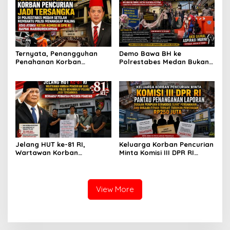
Tempuh Restorative Justice
Menangkap Maling di Toko
agar Konflik Tak Berlarut-
Usaha Keluarganya
larut
Ternyata, Penangguhan
Demo Bawa BH ke
Penahanan Korban
Polrestabes Medan Bukan
Pencurian Jadi Tersangka
untuk Melecehkan Siapa
di Polrestabes Medan
Pun, Melainkan Simbol Kritik
Setelah Membantu Polisi
dan Rasa Kecewa
Menangkap Maling Atas
Lambatnya Penanganan
Atensi Ketua Komisi III DPR
Pekara di Polrestabes
RI Bapak Habiburokhman
Medan
Jelang HUT ke-81 RI,
Keluarga Korban Pencurian
Wartawan Korban
Minta Komisi III DPR RI
Pencurian yang Membantu
Pantau Penanganan
Polisi Menangkap Pelaku
Laporan Dugaan Penipuan
Jadi Tersangka Berharap
Bermodus Surat
Perhatian Presiden
Perdamaian dan Dugaan
View More
Prabowo
Fitnah Terkait Tuduhan
Pemerasan Rp250 Juta