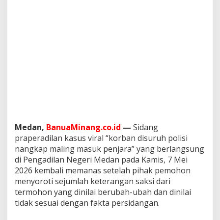
a
s
u
k
P
e
n
j
a
r
a
,
M
a
Medan,
BanuaMinang.co.id
—
Sidang
j
praperadilan kasus viral “korban disuruh polisi
e
l
nangkap maling masuk penjara” yang berlangsung
i
di Pengadilan Negeri Medan pada Kamis, 7 Mei
s
2026 kembali memanas setelah pihak pemohon
H
menyoroti sejumlah keterangan saksi dari
a
k
termohon yang dinilai berubah-ubah dan dinilai
i
tidak sesuai dengan fakta persidangan.
m
D