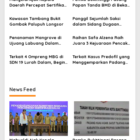
i
Daerah Percepat Sertifikasi
Papan Tanda BMD di Bekas
p
Halal, Bidik Sumbar Jadi
TPA Gadut
Pusat Ekosistem Halal
Kawasan Tambang Bukit
Panggil Sejumlah Saksi
o
Nasional
Gombak Palupuh Longsor
dalam Sidang Dugaan
s
Kasus LGBT dengan
Terdakwa Haji DS
Penanaman Mangrove di
Raihan Safa Alzena Raih
Ujuang Labuang Dalam
Juara 3 Kejuaraan Pencak
Rangka Hari Mangrove
Silat Tingkat Pelajar Se-
Sedunia
Sumatera Barat
Terkait 4 Ompreng MBG di
Terkait Kasus Predofil yang
SDN 19 Lurah Dalam, Begini
Menggemparkan Padang
Kronologisnya
Luar, Tujuh Saksi Hadiri
Panggilan Kejaksaan
Pengadilan Negeri Lubuk
Basung
News Feed
Mahyeldi Ajak Kepala
Pemko Bukittinggi Pasang