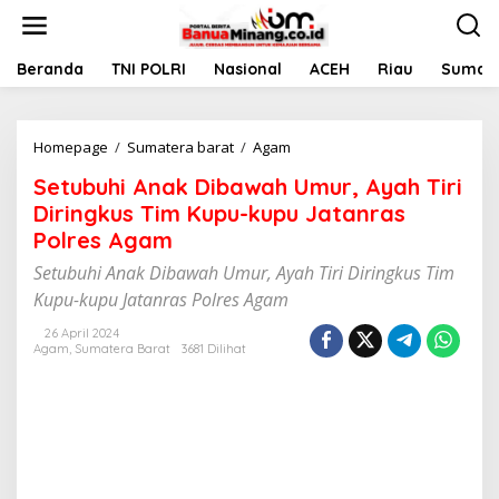
L
e
w
a
Beranda
TNI POLRI
Nasional
ACEH
Riau
Sumate
t
i
k
Homepage
/
Sumatera barat
/
Agam
S
e
e
k
Setubuhi Anak Dibawah Umur, Ayah Tiri
t
o
u
n
Diringkus Tim Kupu-kupu Jatanras
b
t
Polres Agam
u
e
h
n
Setubuhi Anak Dibawah Umur, Ayah Tiri Diringkus Tim
i
Kupu-kupu Jatanras Polres Agam
A
n
26 April 2024
a
Agam
,
Sumatera Barat
3681 Dilihat
k
D
i
b
a
w
a