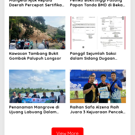
Daerah Percepat Sertifikasi
Papan Tanda BMD di Bekas
Halal, Bidik Sumbar Jadi
TPA Gadut
Pusat Ekosistem Halal
Nasional
Kawasan Tambang Bukit
Panggil Sejumlah Saksi
Gombak Palupuh Longsor
dalam Sidang Dugaan
Kasus LGBT dengan
Terdakwa Haji DS
Penanaman Mangrove di
Raihan Safa Alzena Raih
Ujuang Labuang Dalam
Juara 3 Kejuaraan Pencak
Rangka Hari Mangrove
Silat Tingkat Pelajar Se-
Sedunia
Sumatera Barat
View More