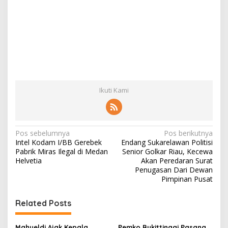
Ikuti Kami
N
Pos sebelumnya
Pos berikutnya
Intel Kodam I/BB Gerebek
Endang Sukarelawan Politisi
a
Pabrik Miras Ilegal di Medan
Senior Golkar Riau, Kecewa
v
Helvetia
Akan Peredaran Surat
Penugasan Dari Dewan
i
Pimpinan Pusat
g
Related Posts
a
s
Mahyeldi Ajak Kepala
Pemko Bukittinggi Pasang