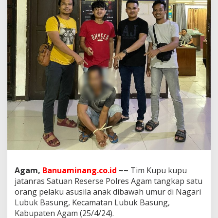
m
K
u
p
u
-
k
u
p
u
J
a
t
a
n
r
a
s
P
Agam,
Banuaminang.co.id
~~
Tim Kupu kupu
o
l
jatanras Satuan Reserse Polres Agam tangkap satu
r
orang pelaku asusila anak dibawah umur di Nagari
e
Lubuk Basung, Kecamatan Lubuk Basung,
s
Kabupaten Agam (25/4/24).
A